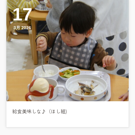
教職員募集
17
園のこと
3月 2026
園舎案内
安⼼・安全対策
給⾷
課外教室
理事長のことば
教育と保育
美⽊多幼稚園の理想
給食美味しな♪（ほし組)
園の1⽇
年間⾏事