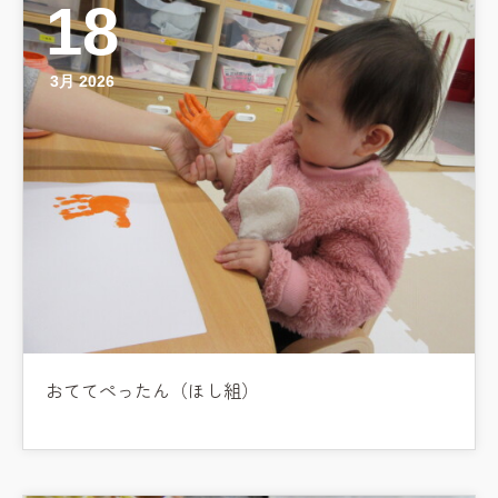
18
3月 2026
お知らせ
おててぺったん（ほし組）
今日の幼稚園
園児募集要項