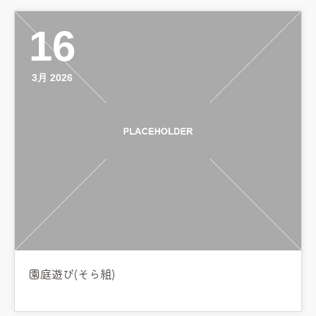
預かり保育［ヒラソル ]
16
美⽊多チコス
美⽊多チコスについて
3月 2026
美⽊多チコスブログ
未就園児クラス
0歳親子登園［マカロンクラス ]
1歳・2歳親子登園［マリポサクラ
ス ]
2歳児ひとり登園［ゆず組 ]
グループ施設・
園庭遊び(そら組)
関係先リンク