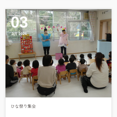
学校法⼈鴨⾕学園 鳳幼稚園
学校法⼈諏訪森学園 諏訪森幼稚
園
03
⼤阪府私⽴幼稚園連盟
社会福祉法人野田福祉会
3月 2026
ひな祭り集会