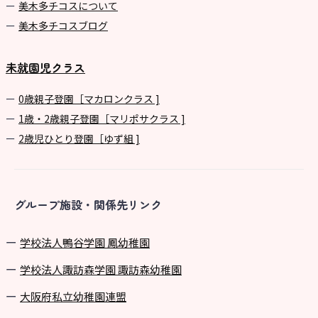
美⽊多チコスについて
美⽊多チコスブログ
未就園児クラス
0歳親子登園［マカロンクラス ]
1歳・2歳親子登園［マリポサクラス ]
2歳児ひとり登園［ゆず組 ]
グループ施設・関係先リンク
学校法⼈鴨⾕学園 鳳幼稚園
学校法⼈諏訪森学園 諏訪森幼稚園
⼤阪府私⽴幼稚園連盟