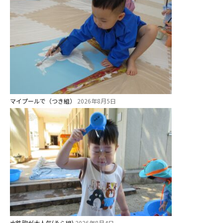
未就園児クラス
0歳親子登園［マカロンクラス ]
1歳・2歳親子登園［マリポサクラ
ス ]
2歳児ひとり登園［ゆず組 ]
グループ施設・
マイプールで（つき組）
2026年8月5日
関係先リンク
学校法⼈鴨⾕学園 鳳幼稚園
学校法⼈諏訪森学園 諏訪森幼稚
園
⼤阪府私⽴幼稚園連盟
社会福祉法人野田福祉会
水鉄砲が大人気(そら組)
2026年8月4日