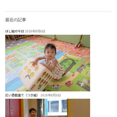
最近の記事
ほし組の今日
2026年8月6日
お知らせ
今日の幼稚園
園児募集要項
教職員募集
園のこと
広い遊戯室で（つき組）
2026年8月6日
園舎案内
安⼼・安全対策