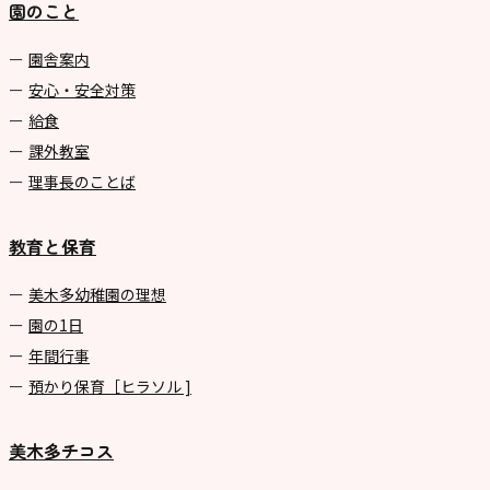
園のこと
園舎案内
安心・安全対策
給食
課外教室
理事長のことば
教育と保育
美⽊多幼稚園の理想
園の1⽇
年間⾏事
預かり保育［ヒラソル ]
美木多チコス