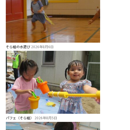
給⾷
課外教室
理事長のことば
教育と保育
そら組の水遊び
2026年8月6日
美⽊多幼稚園の理想
園の1⽇
年間⾏事
預かり保育［ヒラソル ]
美⽊多チコス
美⽊多チコスについて
美⽊多チコスブログ
パフェ（そら組）
2026年8月5日