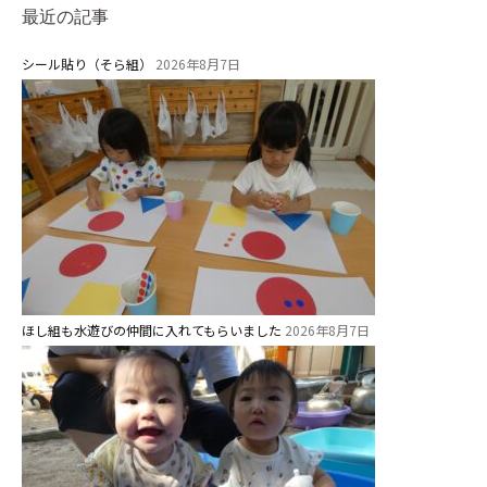
最近の記事
グループ施設・
シール貼り（そら組）
2026年8月7日
関係先リンク
学校法⼈鴨⾕学園 鳳幼稚園
学校法⼈諏訪森学園 諏訪森幼稚
園
⼤阪府私⽴幼稚園連盟
社会福祉法人野田福祉会
ほし組も水遊びの仲間に入れてもらいました
2026年8月7日