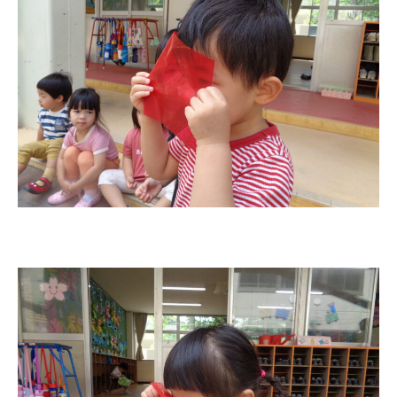
今日の幼稚園
園児募集要項
教職員募集
園のこと
園舎案内
安⼼・安全対策
給⾷
課外教室
理事長のことば
教育と保育