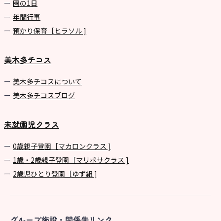
園の1⽇
年間⾏事
預かり保育［ヒラソル ]
美木多チコス
美⽊多チコスについて
美⽊多チコスブログ
未就園児クラス
0歳親子登園［マカロンクラス ]
1歳・2歳親子登園［マリポサクラス ]
2歳児ひとり登園［ゆず組 ]
グループ施設・関係先リンク