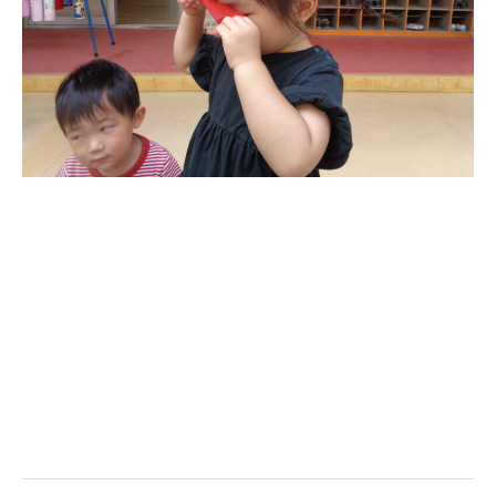
美⽊多幼稚園の理想
園の1⽇
年間⾏事
預かり保育［ヒラソル ]
美⽊多チコス
美⽊多チコスについて
美⽊多チコスブログ
未就園児クラス
0歳親子登園［マカロンクラス ]
1歳・2歳親子登園［マリポサクラ
ス ]
2歳児ひとり登園［ゆず組 ]