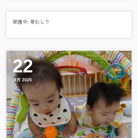
預かり保育［ヒラソル ]
美⽊多チコス
保護中: 草むしり
美⽊多チコスについて
美⽊多チコスブログ
22
未就園児クラス
0歳親子登園［マカロンクラス ]
8月 2025
1歳・2歳親子登園［マリポサクラ
ス ]
2歳児ひとり登園［ゆず組 ]
グループ施設・
関係先リンク