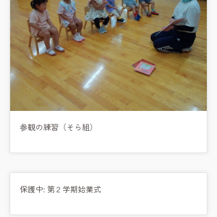
教職員募集
園のこと
園舎案内
安⼼・安全対策
給⾷
課外教室
理事長のことば
参観の練習（そら組）
教育と保育
美⽊多幼稚園の理想
園の1⽇
保護中: 第２学期始業式
年間⾏事