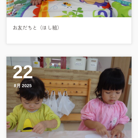
学校法⼈鴨⾕学園 鳳幼稚園
学校法⼈諏訪森学園 諏訪森幼稚
園
お友だちと（ほし組）
⼤阪府私⽴幼稚園連盟
社会福祉法人野田福祉会
22
8月 2025