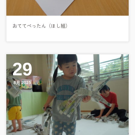
おててぺったん（ほし組）
29
8月 2025