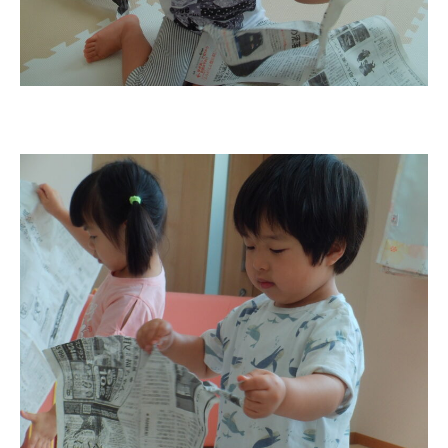
教育と保育
美⽊多幼稚園の理想
園の1⽇
年間⾏事
預かり保育［ヒラソル ]
美⽊多チコス
美⽊多チコスについて
美⽊多チコスブログ
未就園児クラス
0歳親子登園［マカロンクラス ]