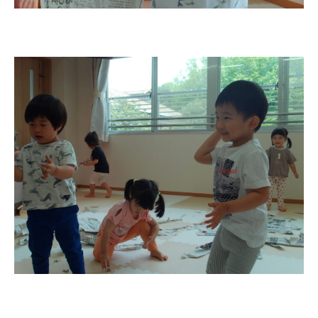
1歳・2歳親子登園［マリポサクラ
ス ]
2歳児ひとり登園［ゆず組 ]
グループ施設・
関係先リンク
学校法⼈鴨⾕学園 鳳幼稚園
学校法⼈諏訪森学園 諏訪森幼稚
園
⼤阪府私⽴幼稚園連盟
社会福祉法人野田福祉会