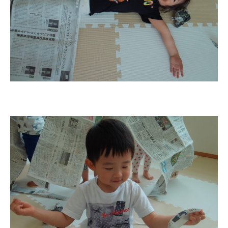
お知らせ
今日の幼稚園
園児募集要項
教職員募集
園のこと
園舎案内
安⼼・安全対策
給⾷
課外教室
理事長のことば