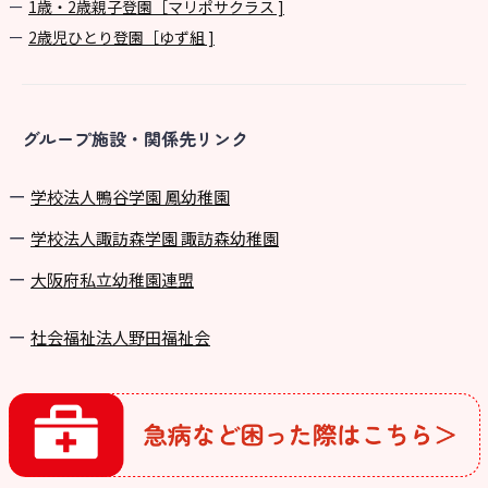
1歳・2歳親子登園［マリポサクラス ]
2歳児ひとり登園［ゆず組 ]
グループ施設・関係先リンク
学校法⼈鴨⾕学園 鳳幼稚園
学校法⼈諏訪森学園 諏訪森幼稚園
⼤阪府私⽴幼稚園連盟
社会福祉法人野田福祉会