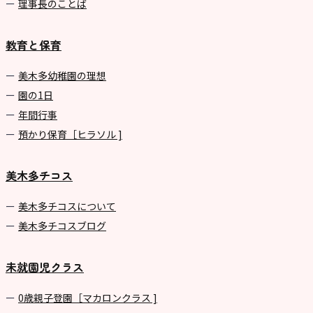
理事長のことば
教育と保育
美⽊多幼稚園の理想
園の1⽇
年間⾏事
預かり保育［ヒラソル ]
美木多チコス
美⽊多チコスについて
美⽊多チコスブログ
未就園児クラス
0歳親子登園［マカロンクラス ]