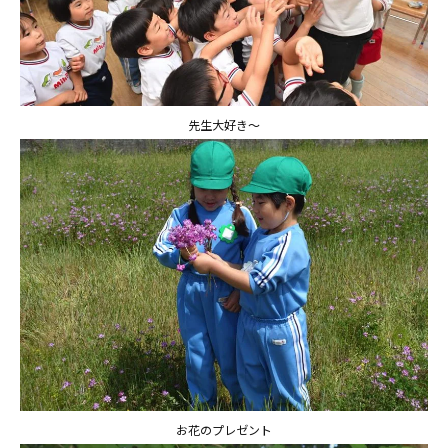
預かり保育［ヒラソル ]
美⽊多チコス
美⽊多チコスについて
先生大好き〜
美⽊多チコスブログ
未就園児クラス
0歳親子登園［マカロンクラス ]
1歳・2歳親子登園［マリポサクラ
ス ]
2歳児ひとり登園［ゆず組 ]
グループ施設・
関係先リンク
お花のプレゼント