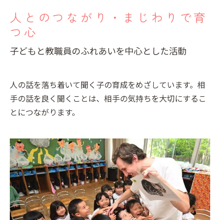
教職員募集
人とのつながり・まじわりで育
つ心
園のこと
子どもと教職員のふれあいを中心とした活動
園舎案内
安⼼・安全対策
人の話を落ち着いて聞く子の育成をめざしています。相
給⾷
手の話を良く聞くことは、相手の気持ちを大切にするこ
課外教室
とにつながります。
理事長のことば
教育と保育
美⽊多幼稚園の理想
園の1⽇
年間⾏事