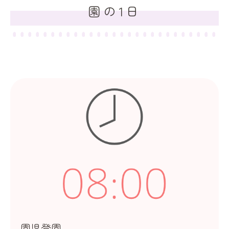
園の1日
園児登園