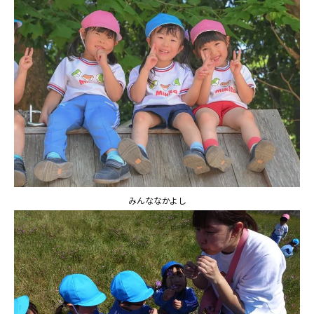
学校法⼈鴨⾕学園 鳳幼稚園
学校法⼈諏訪森学園 諏訪森幼稚
園
⼤阪府私⽴幼稚園連盟
社会福祉法人野田福祉会
みんななかよし