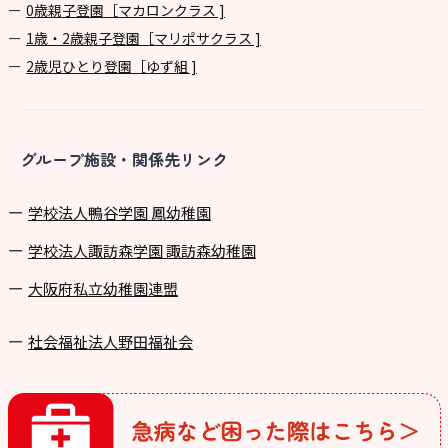
0歳親子登園［マカロンクラス ]
1歳・2歳親子登園［マリポサクラス ]
2歳児ひとり登園［ゆず組 ]
グループ施設・関係先リンク
学校法⼈鴨⾕学園 鳳幼稚園
学校法⼈諏訪森学園 諏訪森幼稚園
⼤阪府私⽴幼稚園連盟
社会福祉法人野田福祉会