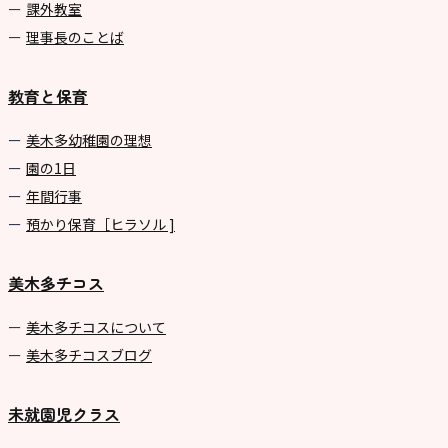
課外教室
理事長のことば
教育と保育
美⽊多幼稚園の理想
園の1⽇
年間⾏事
預かり保育［ヒラソル ]
美木多チコス
美⽊多チコスについて
美⽊多チコスブログ
未就園児クラス