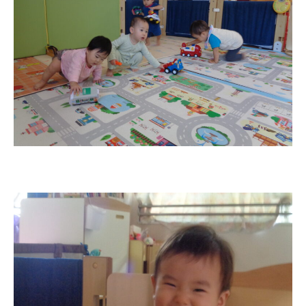
教職員募集
園のこと
園舎案内
安⼼・安全対策
給⾷
課外教室
理事長のことば
教育と保育
美⽊多幼稚園の理想
園の1⽇
年間⾏事
預かり保育［ヒラソル ]