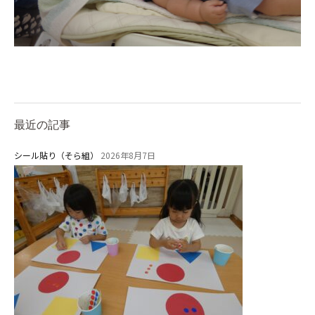
学校法⼈諏訪森学園 諏訪森幼稚
園
⼤阪府私⽴幼稚園連盟
社会福祉法人野田福祉会
最近の記事
シール貼り（そら組）
2026年8月7日