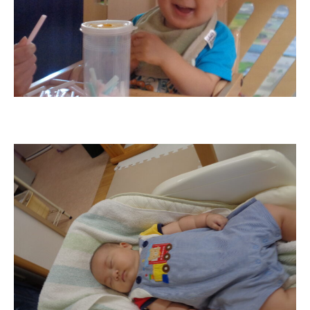
美⽊多チコス
美⽊多チコスについて
美⽊多チコスブログ
未就園児クラス
0歳親子登園［マカロンクラス ]
1歳・2歳親子登園［マリポサクラ
ス ]
2歳児ひとり登園［ゆず組 ]
グループ施設・
関係先リンク
学校法⼈鴨⾕学園 鳳幼稚園