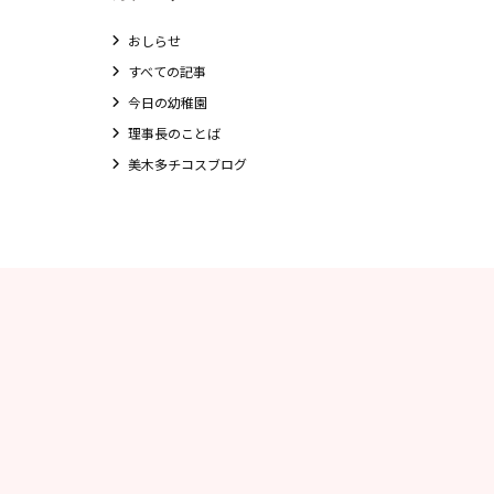
未就園児クラス
おしらせ
0歳親子登園［マカロンクラス ]
すべての記事
1歳・2歳親子登園［マリポサクラス ]
今日の幼稚園
2歳児ひとり登園［ゆず組 ]
理事長のことば
美木多チコスブログ