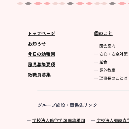
トップページ
園のこと
お知らせ
園舎案内
今日の幼稚園
安心・安全対策
給食
園児募集要項
課外教室
教職員募集
理事長のことば
グループ施設・関係先リンク
学校法⼈鴨⾕学園 鳳幼稚園
学校法⼈諏訪森