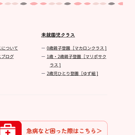
未就園児クラス
スについて
0歳親子登園［マカロンクラス ]
スブログ
1歳・2歳親子登園［マリポサク
ラス ]
2歳児ひとり登園［ゆず組 ]