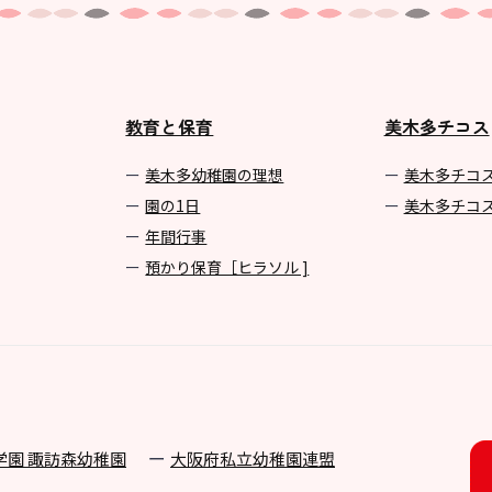
教育と保育
美木多チコス
美⽊多幼稚園の理想
美⽊多チコ
園の1⽇
美⽊多チコ
年間⾏事
預かり保育［ヒラソル ]
学園 諏訪森幼稚園
⼤阪府私⽴幼稚園連盟