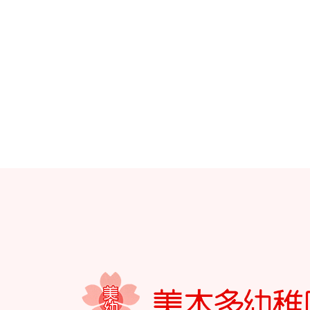
園のこと
教育と保
園舎案内
美⽊多幼稚園
安⼼・安全対策
園の1⽇
給⾷
年間⾏事
課外教室
預かり保育［ヒ
理事長のことば
グループ施設・
関係先リンク
学校法⼈鴨⾕学園 鳳幼稚園
学校法⼈諏訪森学園 諏訪森幼稚園
⼤阪府私⽴幼稚園連盟
社会福祉法人野田福祉会