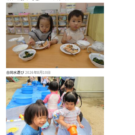
安⼼・安全対策
給⾷
課外教室
理事長のことば
教育と保育
美⽊多幼稚園の理想
合同水遊び
2026年8月10日
園の1⽇
年間⾏事
預かり保育［ヒラソル ]
美⽊多チコス
美⽊多チコスについて
美⽊多チコスブログ