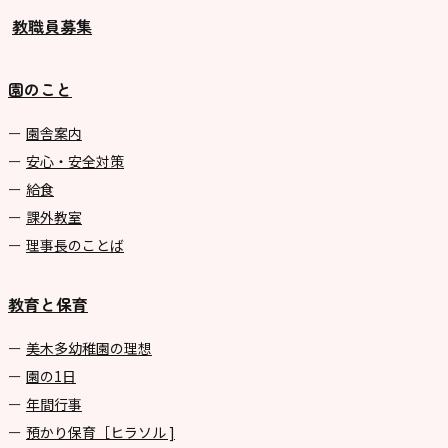
教職員募集
園のこと
園舎案内
安心・安全対策
給食
課外教室
理事長のことば
教育と保育
美⽊多幼稚園の理想
園の1⽇
年間⾏事
預かり保育［ヒラソル ]