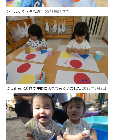
シール貼り（そら組）
2026年8月7日
未就園児クラス
0歳親子登園［マカロンクラス ]
1歳・2歳親子登園［マリポサクラ
ス ]
2歳児ひとり登園［ゆず組 ]
グループ施設・
関係先リンク
ほし組も水遊びの仲間に入れてもらいました
2026年8月7日
学校法⼈鴨⾕学園 鳳幼稚園
学校法⼈諏訪森学園 諏訪森幼稚
園
⼤阪府私⽴幼稚園連盟
社会福祉法人野田福祉会