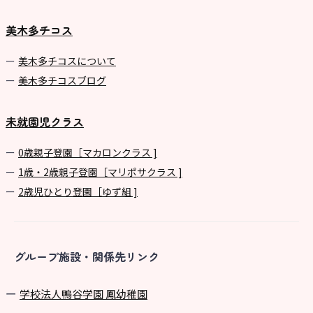
美木多チコス
美⽊多チコスについて
美⽊多チコスブログ
未就園児クラス
0歳親子登園［マカロンクラス ]
1歳・2歳親子登園［マリポサクラス ]
2歳児ひとり登園［ゆず組 ]
グループ施設・関係先リンク
学校法⼈鴨⾕学園 鳳幼稚園