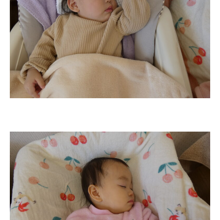
教職員募集
園のこと
園舎案内
安⼼・安全対策
給⾷
課外教室
理事長のことば
教育と保育
美⽊多幼稚園の理想
園の1⽇
年間⾏事