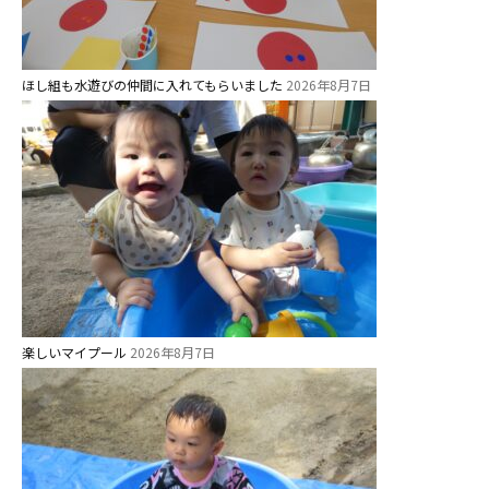
学校法⼈鴨⾕学園 鳳幼稚園
学校法⼈諏訪森学園 諏訪森幼稚
園
ほし組も水遊びの仲間に入れてもらいました
2026年8月7日
⼤阪府私⽴幼稚園連盟
社会福祉法人野田福祉会
楽しいマイプール
2026年8月7日