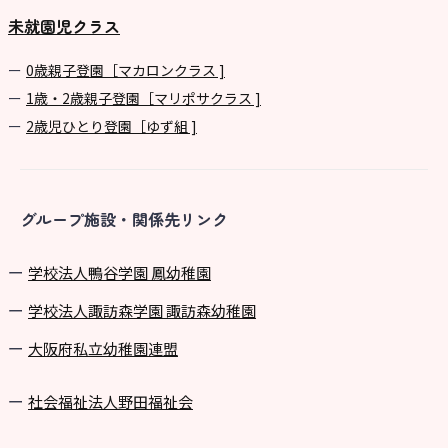
未就園児クラス
0歳親子登園［マカロンクラス ]
1歳・2歳親子登園［マリポサクラス ]
2歳児ひとり登園［ゆず組 ]
グループ施設・関係先リンク
学校法⼈鴨⾕学園 鳳幼稚園
学校法⼈諏訪森学園 諏訪森幼稚園
⼤阪府私⽴幼稚園連盟
社会福祉法人野田福祉会