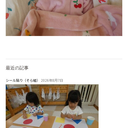
預かり保育［ヒラソル ]
美⽊多チコス
美⽊多チコスについて
美⽊多チコスブログ
未就園児クラス
最近の記事
0歳親子登園［マカロンクラス ]
1歳・2歳親子登園［マリポサクラ
シール貼り（そら組）
2026年8月7日
ス ]
2歳児ひとり登園［ゆず組 ]
グループ施設・
関係先リンク