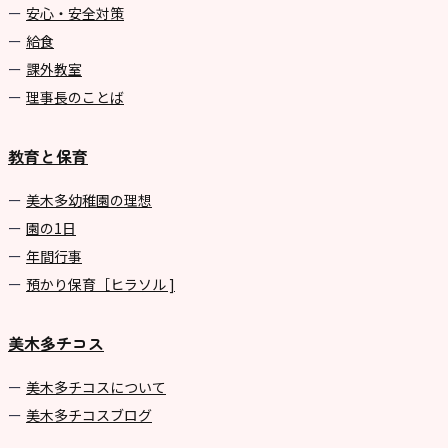
安心・安全対策
給食
課外教室
理事長のことば
教育と保育
美⽊多幼稚園の理想
園の1⽇
年間⾏事
預かり保育［ヒラソル ]
美木多チコス
美⽊多チコスについて
美⽊多チコスブログ