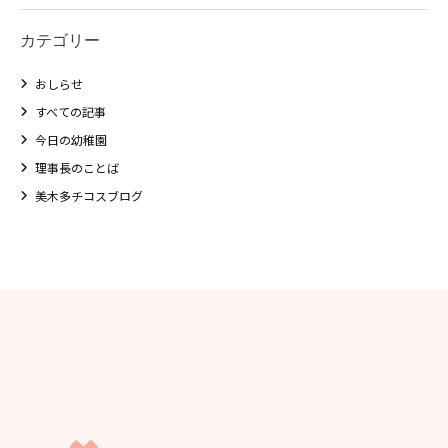
学校法⼈諏訪森学園 諏訪森幼稚
園
カテゴリー
⼤阪府私⽴幼稚園連盟
おしらせ
社会福祉法人野田福祉会
すべての記事
今日の幼稚園
理事長のことば
美木多チコスブログ