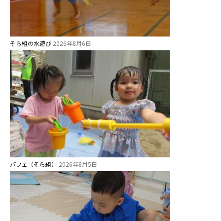
園のこと
そら組の水遊び
2026年8月6日
園舎案内
安⼼・安全対策
給⾷
課外教室
理事長のことば
教育と保育
美⽊多幼稚園の理想
パフェ（そら組）
2026年8月5日
園の1⽇
年間⾏事
預かり保育［ヒラソル ]