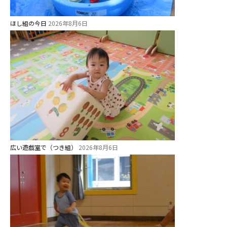
ほし組の今日
2026年8月6日
お知らせ
広い遊戯室で（つき組）
2026年8月6日
今日の幼稚園
園児募集要項
教職員募集