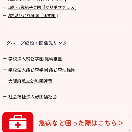
1歳・2歳親子登園［マリポサクラス ]
2歳児ひとり登園［ゆず組 ]
グループ施設・関係先リンク
学校法⼈鴨⾕学園 鳳幼稚園
学校法⼈諏訪森学園 諏訪森幼稚園
⼤阪府私⽴幼稚園連盟
社会福祉法人野田福祉会