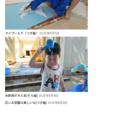
美⽊多チコス
美⽊多チコスについて
美⽊多チコスブログ
マイプールで（つき組）
2026年8月5日
未就園児クラス
0歳親子登園［マカロンクラス ]
1歳・2歳親子登園［マリポサクラ
ス ]
2歳児ひとり登園［ゆず組 ]
グループ施設・
水鉄砲が大人気(そら組)
2026年8月4日
関係先リンク
広いお部屋は楽しいな(つき組)
2026年8月4日
学校法⼈鴨⾕学園 鳳幼稚園