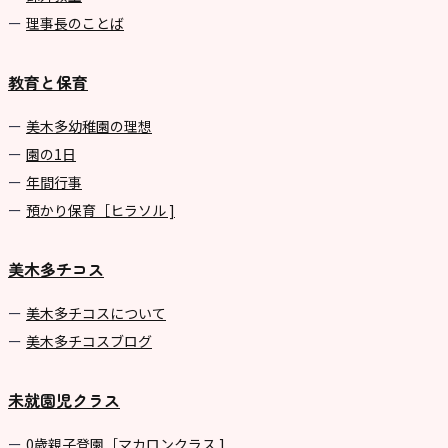
理事長のことば
教育と保育
美⽊多幼稚園の理想
園の1⽇
年間⾏事
預かり保育［ヒラソル ]
美木多チコス
美⽊多チコスについて
美⽊多チコスブログ
未就園児クラス
0歳親子登園［マカロンクラス ]