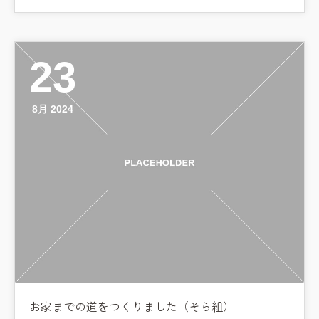
学校法⼈鴨⾕学園 鳳幼稚園
学校法⼈諏訪森学園 諏訪森幼稚
園
23
⼤阪府私⽴幼稚園連盟
社会福祉法人野田福祉会
8月 2024
お家までの道をつくりました（そら組）