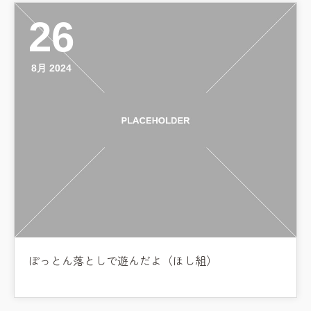
26
8月 2024
お知らせ
今日の幼稚園
ぽっとん落としで遊んだよ（ほし組）
園児募集要項