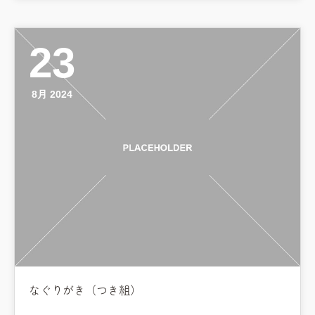
預かり保育［ヒラソル ]
美⽊多チコス
23
美⽊多チコスについて
8月 2024
美⽊多チコスブログ
未就園児クラス
0歳親子登園［マカロンクラス ]
1歳・2歳親子登園［マリポサクラ
ス ]
2歳児ひとり登園［ゆず組 ]
グループ施設・
関係先リンク
なぐりがき（つき組）