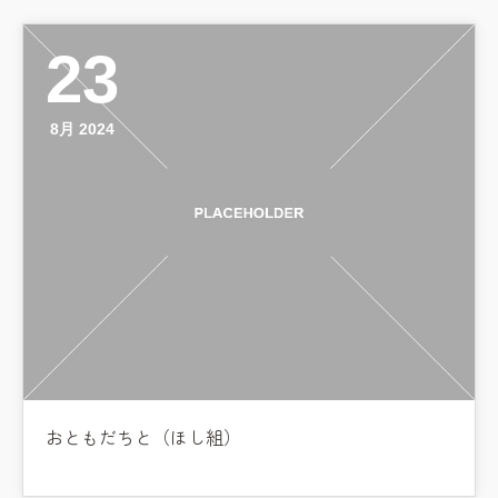
教職員募集
23
園のこと
8月 2024
園舎案内
安⼼・安全対策
給⾷
課外教室
理事長のことば
教育と保育
美⽊多幼稚園の理想
園の1⽇
おともだちと（ほし組）
年間⾏事