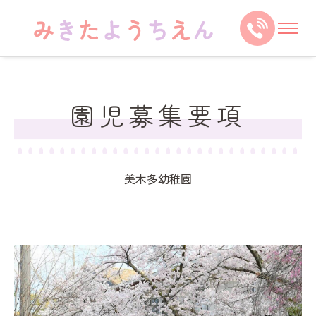
園児募集要項
美木多幼稚園