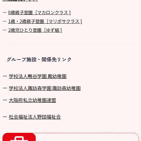
0歳親子登園［マカロンクラス ]
1歳・2歳親子登園［マリポサクラス ]
2歳児ひとり登園［ゆず組 ]
グループ施設・関係先リンク
学校法⼈鴨⾕学園 鳳幼稚園
学校法⼈諏訪森学園 諏訪森幼稚園
⼤阪府私⽴幼稚園連盟
社会福祉法人野田福祉会