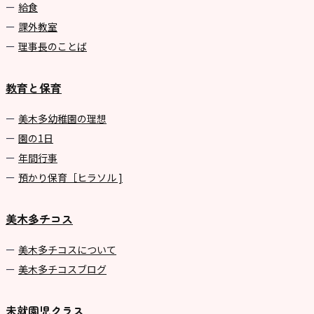
給食
課外教室
理事長のことば
教育と保育
美⽊多幼稚園の理想
園の1⽇
年間⾏事
預かり保育［ヒラソル ]
美木多チコス
美⽊多チコスについて
美⽊多チコスブログ
未就園児クラス