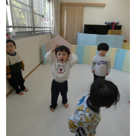
教職員募集
園のこと
園舎案内
安⼼・安全対策
給⾷
課外教室
理事長のことば
教育と保育
美⽊多幼稚園の理想
園の1⽇
年間⾏事
預かり保育［ヒラソル ]