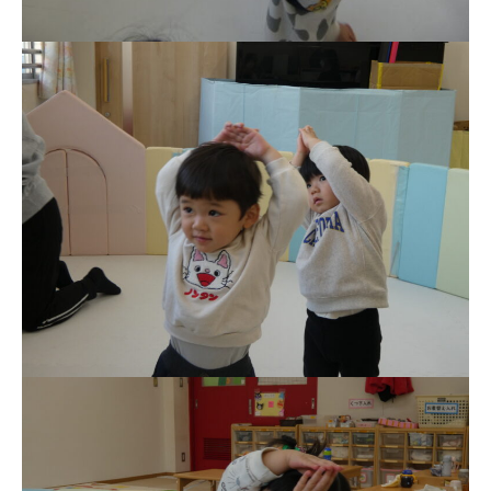
美⽊多チコス
美⽊多チコスについて
美⽊多チコスブログ
未就園児クラス
0歳親子登園［マカロンクラス ]
1歳・2歳親子登園［マリポサクラ
ス ]
2歳児ひとり登園［ゆず組 ]
グループ施設・
関係先リンク
学校法⼈鴨⾕学園 鳳幼稚園