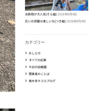
水鉄砲が大人気(そら組)
2026年8月4日
広いお部屋は楽しいな(つき組)
2026年8月4日
カテゴリー
教職員募集
おしらせ
すべての記事
未就園児クラス
今日の幼稚園
理事長のことば
0歳親子登園［マカロンクラス ]
美木多チコスブログ
1歳・2歳親子登園［マリポサクラス ]
2歳児ひとり登園［ゆず組 ]