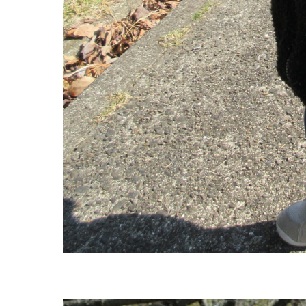
お知らせ
今日の幼
園のこと
教育と保
園舎案内
美⽊多幼稚園
安⼼・安全対策
園の1⽇
給⾷
年間⾏事
課外教室
預かり保育［ヒ
理事長のことば