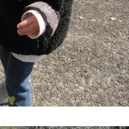
稚園
園児募集要項
育
美⽊多チコス
の理想
美⽊多チコスについて
美⽊多チコスブログ
ラソル ]