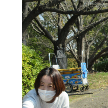
グループ施設・
関係先リンク
学校法⼈鴨⾕学園 鳳幼稚園
学校法⼈諏訪森学園 諏訪森幼稚園
⼤阪府私⽴幼稚園連盟
社会福祉法人野田福祉会