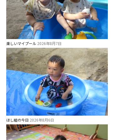
美⽊多チコスについて
美⽊多チコスブログ
未就園児クラス
楽しいマイプール
2026年8月7日
0歳親子登園［マカロンクラス ]
1歳・2歳親子登園［マリポサクラ
ス ]
2歳児ひとり登園［ゆず組 ]
グループ施設・
関係先リンク
学校法⼈鴨⾕学園 鳳幼稚園
ほし組の今日
2026年8月6日
学校法⼈諏訪森学園 諏訪森幼稚
園