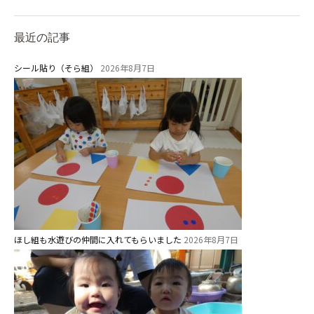
園舎案内
最近の記事
安⼼・安全対策
シール貼り（そら組）
2026年8月7日
給⾷
課外教室
理事長のことば
教育と保育
美⽊多幼稚園の理想
園の1⽇
年間⾏事
ほし組も水遊びの仲間に入れてもらいました
2026年8月7日
預かり保育［ヒラソル ]
美⽊多チコス