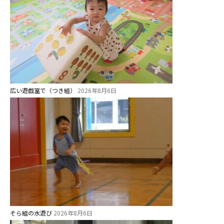
⼤阪府私⽴幼稚園連盟
社会福祉法人野田福祉会
広い遊戯室で（つき組）
2026年8月6日
そら組の水遊び
2026年8月6日