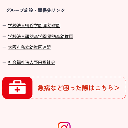
グループ施設・関係先リンク
学校法⼈鴨⾕学園 鳳幼稚園
学校法⼈諏訪森学園 諏訪森幼稚園
⼤阪府私⽴幼稚園連盟
社会福祉法人野田福祉会