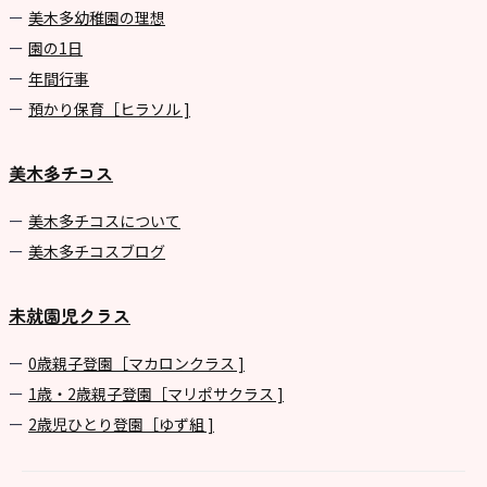
美⽊多幼稚園の理想
園の1⽇
年間⾏事
預かり保育［ヒラソル ]
美木多チコス
美⽊多チコスについて
美⽊多チコスブログ
未就園児クラス
0歳親子登園［マカロンクラス ]
1歳・2歳親子登園［マリポサクラス ]
2歳児ひとり登園［ゆず組 ]