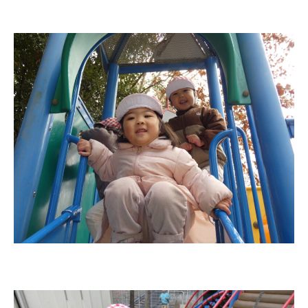
教職員募集
園のこと
園舎案内
安⼼・安全対策
給⾷
課外教室
理事長のことば
教育と保育
美⽊多幼稚園の理想
園の1⽇
年間⾏事