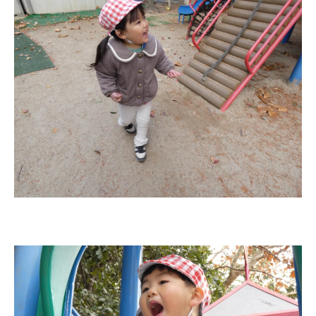
預かり保育［ヒラソル ]
美⽊多チコス
美⽊多チコスについて
美⽊多チコスブログ
未就園児クラス
0歳親子登園［マカロンクラス ]
1歳・2歳親子登園［マリポサクラ
ス ]
2歳児ひとり登園［ゆず組 ]
グループ施設・
関係先リンク