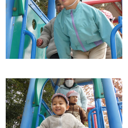
学校法⼈鴨⾕学園 鳳幼稚園
学校法⼈諏訪森学園 諏訪森幼稚
園
⼤阪府私⽴幼稚園連盟
社会福祉法人野田福祉会