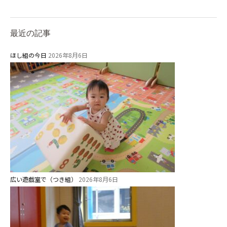
最近の記事
ほし組の今日
2026年8月6日
お知らせ
広い遊戯室で（つき組）
2026年8月6日
今日の幼稚園