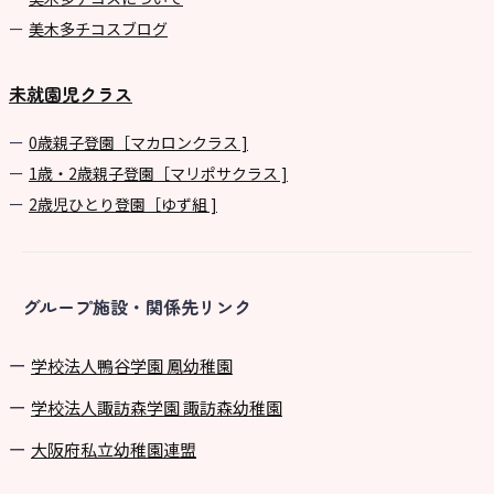
美⽊多チコスブログ
未就園児クラス
0歳親子登園［マカロンクラス ]
1歳・2歳親子登園［マリポサクラス ]
2歳児ひとり登園［ゆず組 ]
グループ施設・関係先リンク
学校法⼈鴨⾕学園 鳳幼稚園
学校法⼈諏訪森学園 諏訪森幼稚園
⼤阪府私⽴幼稚園連盟