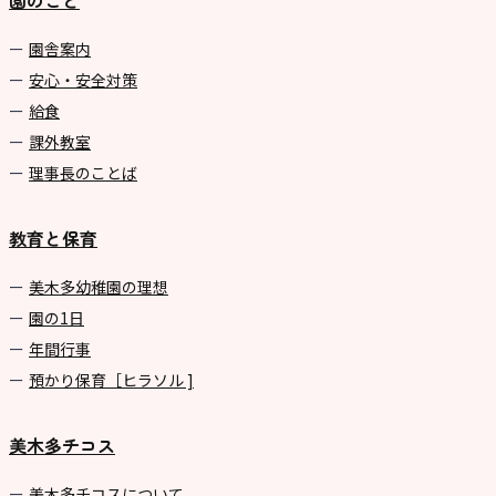
園のこと
園舎案内
安心・安全対策
給食
課外教室
理事長のことば
教育と保育
美⽊多幼稚園の理想
園の1⽇
年間⾏事
預かり保育［ヒラソル ]
美木多チコス
美⽊多チコスについて