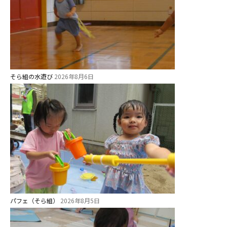
園児募集要項
教職員募集
園のこと
そら組の水遊び
2026年8月6日
園舎案内
安⼼・安全対策
給⾷
課外教室
理事長のことば
教育と保育
美⽊多幼稚園の理想
パフェ（そら組）
2026年8月5日
園の1⽇