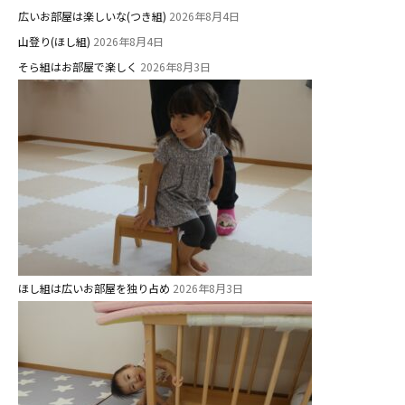
関係先リンク
広いお部屋は楽しいな(つき組)
2026年8月4日
学校法⼈鴨⾕学園 鳳幼稚園
山登り(ほし組)
2026年8月4日
学校法⼈諏訪森学園 諏訪森幼稚
そら組はお部屋で楽しく
2026年8月3日
園
⼤阪府私⽴幼稚園連盟
社会福祉法人野田福祉会
ほし組は広いお部屋を独り占め
2026年8月3日