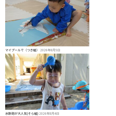
年間⾏事
預かり保育［ヒラソル ]
美⽊多チコス
美⽊多チコスについて
美⽊多チコスブログ
マイプールで（つき組）
2026年8月5日
未就園児クラス
0歳親子登園［マカロンクラス ]
1歳・2歳親子登園［マリポサクラ
ス ]
2歳児ひとり登園［ゆず組 ]
グループ施設・
水鉄砲が大人気(そら組)
2026年8月4日