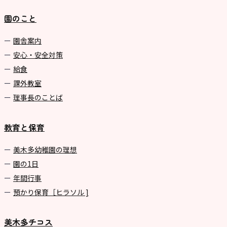
園のこと
園舎案内
安心・安全対策
給食
課外教室
理事長のことば
教育と保育
美⽊多幼稚園の理想
園の1⽇
年間⾏事
預かり保育［ヒラソル ]
美木多チコス