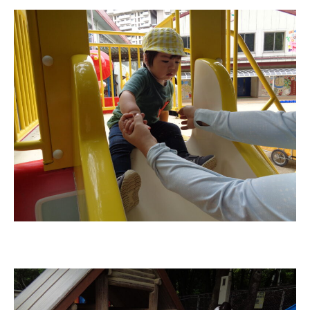
関係先リンク
学校法⼈鴨⾕学園 鳳幼稚園
学校法⼈諏訪森学園 諏訪森幼稚
園
⼤阪府私⽴幼稚園連盟
社会福祉法人野田福祉会