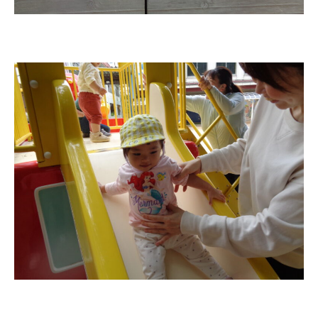
年間⾏事
預かり保育［ヒラソル ]
美⽊多チコス
美⽊多チコスについて
美⽊多チコスブログ
未就園児クラス
0歳親子登園［マカロンクラス ]
1歳・2歳親子登園［マリポサクラ
ス ]
2歳児ひとり登園［ゆず組 ]
グループ施設・