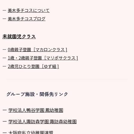
美⽊多チコスについて
美⽊多チコスブログ
未就園児クラス
0歳親子登園［マカロンクラス ]
1歳・2歳親子登園［マリポサクラス ]
2歳児ひとり登園［ゆず組 ]
グループ施設・関係先リンク
学校法⼈鴨⾕学園 鳳幼稚園
学校法⼈諏訪森学園 諏訪森幼稚園
⼤阪府私⽴幼稚園連盟