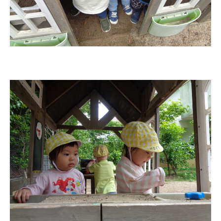
園児募集要項
教職員募集
園のこと
園舎案内
安⼼・安全対策
給⾷
課外教室
理事長のことば
教育と保育
美⽊多幼稚園の理想
園の1⽇