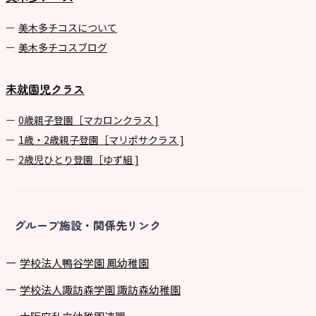
美⽊多チコスについて
美⽊多チコスブログ
未就園児クラス
0歳親子登園［マカロンクラス ]
1歳・2歳親子登園［マリポサクラス ]
2歳児ひとり登園［ゆず組 ]
グループ施設・関係先リンク
学校法⼈鴨⾕学園 鳳幼稚園
学校法⼈諏訪森学園 諏訪森幼稚園