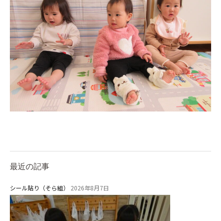
園児募集要項
教職員募集
園のこと
園舎案内
安⼼・安全対策
給⾷
課外教室
理事長のことば
最近の記事
教育と保育
シール貼り（そら組）
2026年8月7日
美⽊多幼稚園の理想
園の1⽇