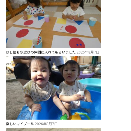
年間⾏事
預かり保育［ヒラソル ]
美⽊多チコス
美⽊多チコスについて
ほし組も水遊びの仲間に入れてもらいました
2026年8月7日
美⽊多チコスブログ
未就園児クラス
0歳親子登園［マカロンクラス ]
1歳・2歳親子登園［マリポサクラ
ス ]
2歳児ひとり登園［ゆず組 ]
楽しいマイプール
2026年8月7日
グループ施設・