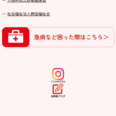
⼤阪府私⽴幼稚園連盟
社会福祉法人野田福祉会