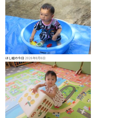
関係先リンク
学校法⼈鴨⾕学園 鳳幼稚園
学校法⼈諏訪森学園 諏訪森幼稚
園
⼤阪府私⽴幼稚園連盟
社会福祉法人野田福祉会
ほし組の今日
2026年8月6日