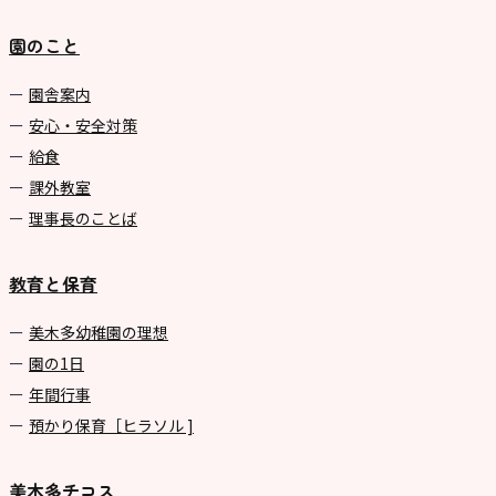
園のこと
園舎案内
安心・安全対策
給食
課外教室
理事長のことば
教育と保育
美⽊多幼稚園の理想
園の1⽇
年間⾏事
預かり保育［ヒラソル ]
美木多チコス