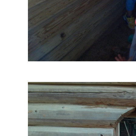
グループ施設・
関係先リンク
学校法⼈鴨⾕学園 鳳幼稚園
学校法⼈諏訪森学園 諏訪森幼稚園
⼤阪府私⽴幼稚園連盟
社会福祉法人野田福祉会