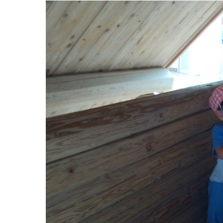
お知らせ
今日の幼
園のこと
教育と保
園舎案内
美⽊多幼稚園
安⼼・安全対策
園の1⽇
給⾷
年間⾏事
課外教室
預かり保育［ヒ
理事長のことば