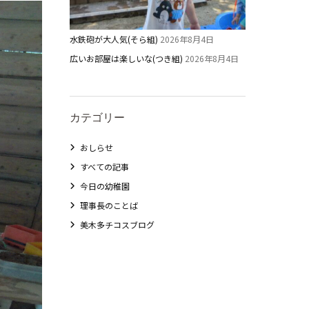
水鉄砲が大人気(そら組)
2026年8月4日
広いお部屋は楽しいな(つき組)
2026年8月4日
カテゴリー
教職員募集
おしらせ
すべての記事
未就園児クラス
今日の幼稚園
理事長のことば
0歳親子登園［マカロンクラス ]
美木多チコスブログ
1歳・2歳親子登園［マリポサクラス ]
2歳児ひとり登園［ゆず組 ]