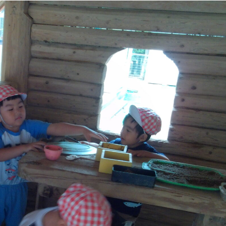
稚園
園児募集要項
育
美⽊多チコス
の理想
美⽊多チコスについて
美⽊多チコスブログ
ラソル ]