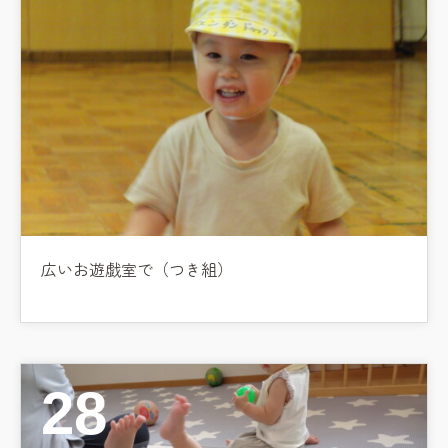
広いお遊戯室で（つき組）
28