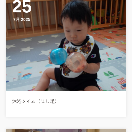
25
教職員募集
7月 2025
園のこと
園舎案内
安⼼・安全対策
給⾷
課外教室
理事長のことば
教育と保育
沐浴タイム（ほし組）
美⽊多幼稚園の理想
園の1⽇
年間⾏事