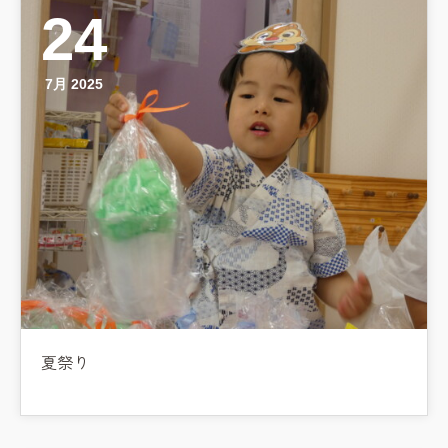
預かり保育［ヒラソル ]
24
美⽊多チコス
7月 2025
美⽊多チコスについて
美⽊多チコスブログ
未就園児クラス
0歳親子登園［マカロンクラス ]
1歳・2歳親子登園［マリポサクラ
ス ]
2歳児ひとり登園［ゆず組 ]
夏祭り
グループ施設・
関係先リンク