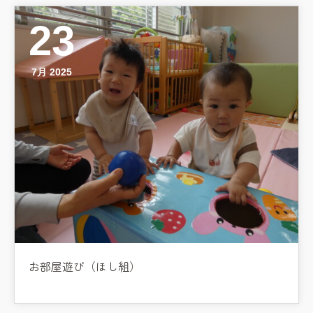
学校法⼈鴨⾕学園 鳳幼稚園
23
学校法⼈諏訪森学園 諏訪森幼稚
園
⼤阪府私⽴幼稚園連盟
7月 2025
社会福祉法人野田福祉会
お部屋遊び（ほし組）