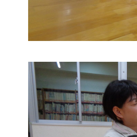
グループ施設・
関係先リンク
学校法⼈鴨⾕学園 鳳幼稚園
学校法⼈諏訪森学園 諏訪森幼稚園
⼤阪府私⽴幼稚園連盟
社会福祉法人野田福祉会