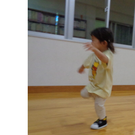
お知らせ
今日の幼
園のこと
教育と保
園舎案内
美⽊多幼稚園
安⼼・安全対策
園の1⽇
給⾷
年間⾏事
課外教室
預かり保育［ヒ
理事長のことば