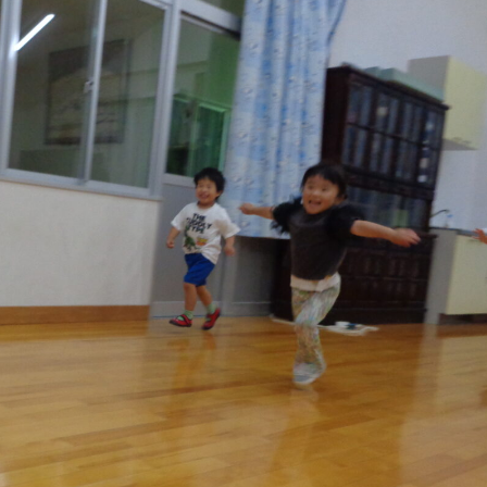
稚園
園児募集要項
育
美⽊多チコス
の理想
美⽊多チコスについて
美⽊多チコスブログ
ラソル ]