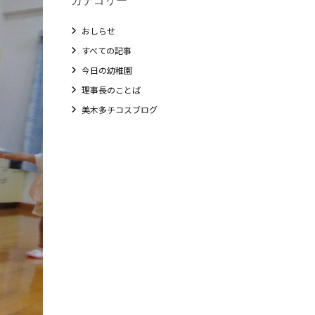
おしらせ
すべての記事
今日の幼稚園
理事長のことば
美木多チコスブログ
教職員募集
未就園児クラス
0歳親子登園［マカロンクラス ]
1歳・2歳親子登園［マリポサクラス ]
2歳児ひとり登園［ゆず組 ]