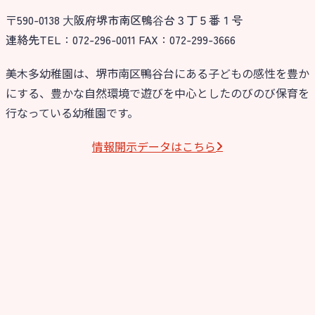
〒590-0138 ⼤阪府堺市南区鴨⾕台３丁５番１号
今日の幼稚園
連絡先TEL：072-296-0011 FAX：072-299-3666
園児募集要項
美木多幼稚園は、堺市南区鴨谷台にある子どもの感性を豊か
にする、豊かな自然環境で遊びを中心としたのびのび保育を
教職員募集
行なっている幼稚園です。
園のこと
情報開⽰データはこちら
園舎案内
安⼼・安全対策
給⾷
課外教室
理事長のことば
教育と保育