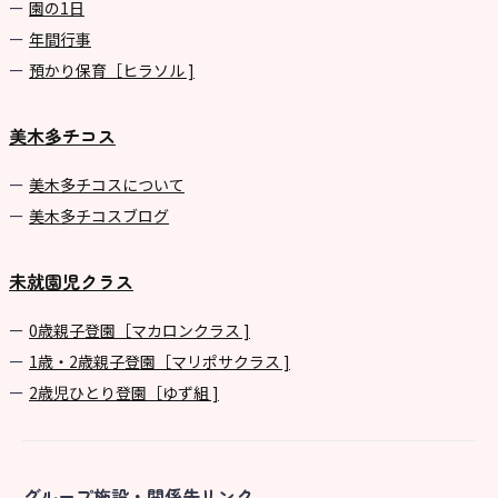
園の1⽇
年間⾏事
預かり保育［ヒラソル ]
美木多チコス
美⽊多チコスについて
美⽊多チコスブログ
未就園児クラス
0歳親子登園［マカロンクラス ]
1歳・2歳親子登園［マリポサクラス ]
2歳児ひとり登園［ゆず組 ]
グループ施設・関係先リンク