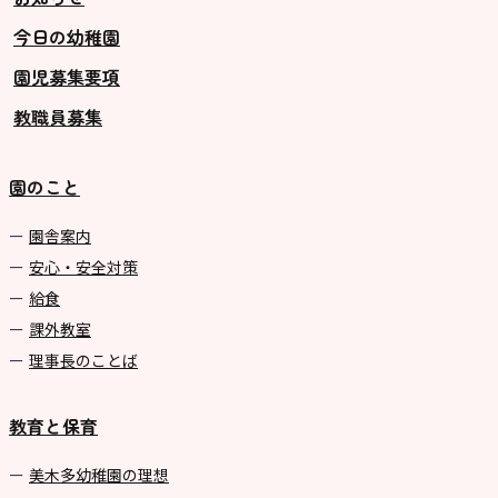
今日の幼稚園
グループ施設・
園児募集要項
関係先リンク
教職員募集
学校法⼈鴨⾕学園 鳳幼稚園
学校法⼈諏訪森学園 諏訪森幼稚
園のこと
園
⼤阪府私⽴幼稚園連盟
園舎案内
安心・安全対策
社会福祉法人野田福祉会
給食
課外教室
理事長のことば
教育と保育
美⽊多幼稚園の理想