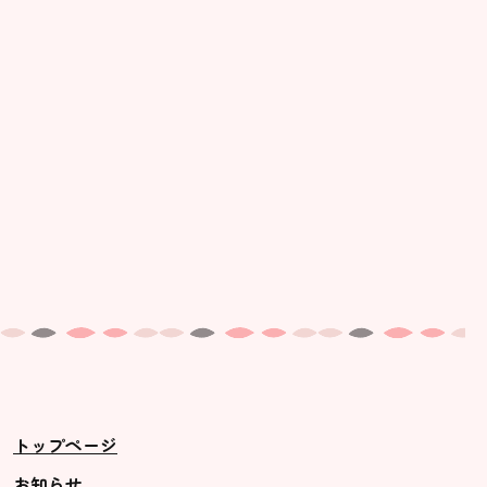
美⽊多幼稚園の理想
園の1⽇
年間⾏事
預かり保育［ヒラソル ]
美⽊多チコス
美⽊多チコスについて
美⽊多チコスブログ
未就園児クラス
0歳親子登園［マカロンクラス ]
1歳・2歳親子登園［マリポサクラ
トップページ
ス ]
2歳児ひとり登園［ゆず組 ]
お知らせ