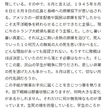
現している。その中で、８月と言えば、１９４５年８月
６日と８月９日の広島と長崎への原爆投下が思い出され
る。アメリカの一部支配者や国民は原爆を投下したから
こそ太平洋戦争を終わらせることができたと主張し、現
に今のトランプ大統領も最近そう主張した。しかし暑い
暑い真夏に、それ以上に熱い炎熱の原爆を浴びて、死ん
でいった１０何万人の無垢の人の死を思い浮かべると、
どんな理由があっても容認されない。もうすでに敗戦は
ほぼ決定していたのだから落とす必要はなかった。そし
てこの夏、沢山の学生が戦争に狩りだされ、悲しい非業
の死を遂げた人も多かった。８月は悲しくて、切ない月
の代名詞だろうか。
この手紙が無事お手元に届くことを念じつつ筆を執りま
す。目下戦線は膠着状態にありますが、何時大きな変化
があるかしれません。それだけに何か無気味なものが漂
っています。生死の境を彷徨していると、学生のころか