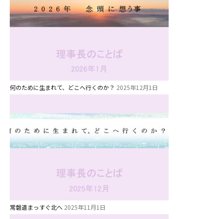
美⽊多チコスブログ
未就園児クラス
0歳親子登園［マカロンクラス ]
1歳・2歳親子登園［マリポサクラ
ス ]
何のために生まれて、どこへ行くのか？
2025年12月1日
2歳児ひとり登園［ゆず組 ]
グループ施設・
関係先リンク
学校法⼈鴨⾕学園 鳳幼稚園
学校法⼈諏訪森学園 諏訪森幼稚
園
⼤阪府私⽴幼稚園連盟
常磐道まっすぐ北へ
2025年11月1日
社会福祉法人野田福祉会