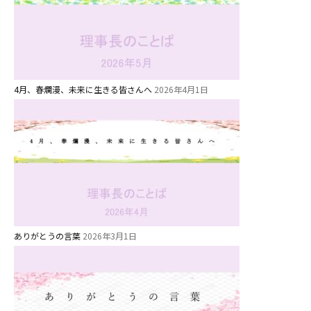
4月、春爛漫、未来に生きる皆さんへ
2026年4月1日
お知らせ
今日の幼稚園
園児募集要項
教職員募集
ありがとうの言葉
2026年3月1日
園のこと
園舎案内