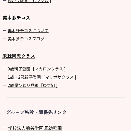
預かり保育［ヒラソル ]
美木多チコス
美⽊多チコスについて
美⽊多チコスブログ
未就園児クラス
0歳親子登園［マカロンクラス ]
1歳・2歳親子登園［マリポサクラス ]
2歳児ひとり登園［ゆず組 ]
グループ施設・関係先リンク
学校法⼈鴨⾕学園 鳳幼稚園