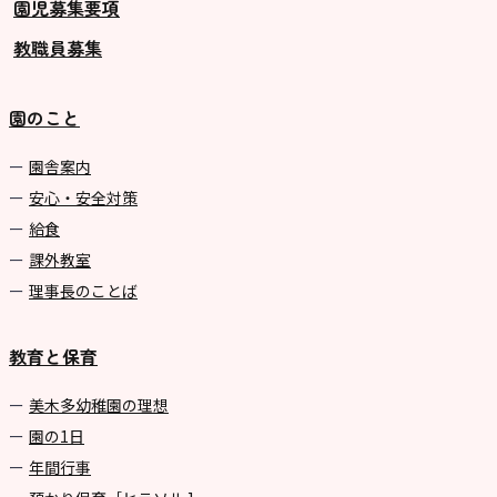
園児募集要項
教職員募集
園のこと
園舎案内
安心・安全対策
給食
課外教室
理事長のことば
教育と保育
美⽊多幼稚園の理想
園の1⽇
年間⾏事