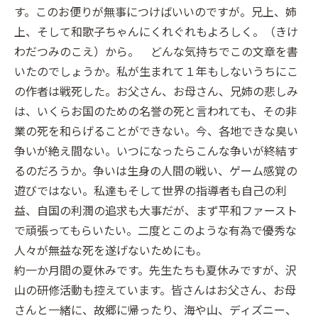
す。このお便りが無事につけばいいのですが。兄上、姉
上、そして和歌子ちゃんにくれぐれもよろしく。（きけ
わだつみのこえ）から。 どんな気持ちでこの文章を書
いたのでしょうか。私が生まれて１年もしないうちにこ
の作者は戦死した。お父さん、お母さん、兄姉の悲しみ
は、いくらお国のための名誉の死と言われても、その非
業の死を和らげることができない。今、各地できな臭い
争いが絶え間ない。いつになったらこんな争いが終結す
るのだろうか。争いは生身の人間の戦い、ゲーム感覚の
遊びではない。私達もそして世界の指導者も自己の利
益、自国の利潤の追求も大事だが、まず平和ファースト
で頑張ってもらいたい。二度とこのような有為で優秀な
人々が無益な死を遂げないためにも。
約一か月間の夏休みです。先生たちも夏休みですが、沢
山の研修活動も控えています。皆さんはお父さん、お母
さんと一緒に、故郷に帰ったり、海や山、ディズニー、