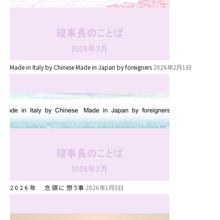
安⼼・安全対策
給⾷
課外教室
理事長のことば
Made in Italy by Chinese Made in Japan by foreigners
2026年2月1日
教育と保育
美⽊多幼稚園の理想
園の1⽇
年間⾏事
預かり保育［ヒラソル ]
美⽊多チコス
2 0 2 6 年 念 頭 に 想う事
2026年1月5日
美⽊多チコスについて