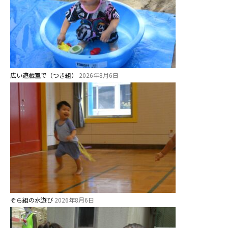
今日の幼稚園
園児募集要項
広い遊戯室で（つき組）
2026年8月6日
教職員募集
園のこと
園舎案内
安⼼・安全対策
給⾷
課外教室
理事長のことば
そら組の水遊び
2026年8月6日