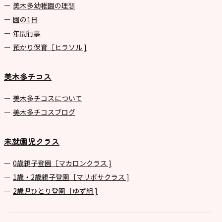
美⽊多幼稚園の理想
園の1⽇
年間⾏事
預かり保育［ヒラソル ]
美木多チコス
美⽊多チコスについて
美⽊多チコスブログ
未就園児クラス
0歳親子登園［マカロンクラス ]
1歳・2歳親子登園［マリポサクラス ]
2歳児ひとり登園［ゆず組 ]