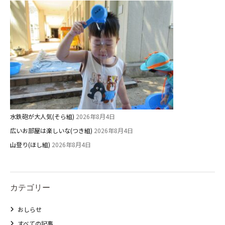
2歳児ひとり登園［ゆず組 ]
グループ施設・
関係先リンク
学校法⼈鴨⾕学園 鳳幼稚園
学校法⼈諏訪森学園 諏訪森幼稚
園
⼤阪府私⽴幼稚園連盟
水鉄砲が大人気(そら組)
2026年8月4日
社会福祉法人野田福祉会
広いお部屋は楽しいな(つき組)
2026年8月4日
山登り(ほし組)
2026年8月4日
カテゴリー
おしらせ
すべての記事