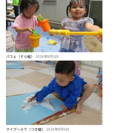
教育と保育
美⽊多幼稚園の理想
園の1⽇
年間⾏事
預かり保育［ヒラソル ]
パフェ（そら組）
2026年8月5日
美⽊多チコス
美⽊多チコスについて
美⽊多チコスブログ
未就園児クラス
0歳親子登園［マカロンクラス ]
1歳・2歳親子登園［マリポサクラ
ス ]
マイプールで（つき組）
2026年8月5日