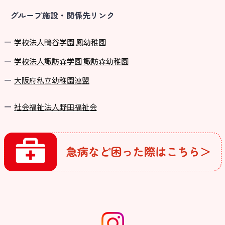
グループ施設・関係先リンク
学校法⼈鴨⾕学園 鳳幼稚園
学校法⼈諏訪森学園 諏訪森幼稚園
⼤阪府私⽴幼稚園連盟
社会福祉法人野田福祉会