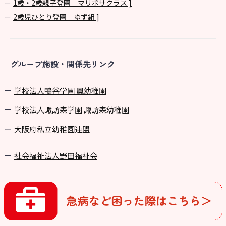
1歳・2歳親子登園［マリポサクラス ]
2歳児ひとり登園［ゆず組 ]
グループ施設・関係先リンク
学校法⼈鴨⾕学園 鳳幼稚園
学校法⼈諏訪森学園 諏訪森幼稚園
⼤阪府私⽴幼稚園連盟
社会福祉法人野田福祉会