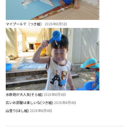
園
⼤阪府私⽴幼稚園連盟
社会福祉法人野田福祉会
マイプールで（つき組）
2026年8月5日
水鉄砲が大人気(そら組)
2026年8月4日
広いお部屋は楽しいな(つき組)
2026年8月4日
山登り(ほし組)
2026年8月4日