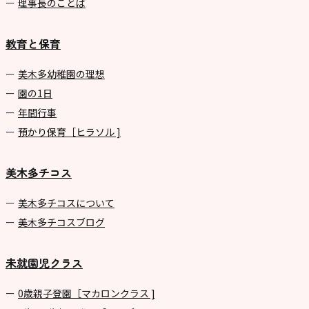
理事長のことば
教育と保育
美⽊多幼稚園の理想
園の1⽇
年間⾏事
預かり保育［ヒラソル ]
美木多チコス
美⽊多チコスについて
美⽊多チコスブログ
未就園児クラス
0歳親子登園［マカロンクラス ]