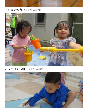
美⽊多チコス
そら組の水遊び
2026年8月6日
美⽊多チコスについて
美⽊多チコスブログ
未就園児クラス
0歳親子登園［マカロンクラス ]
1歳・2歳親子登園［マリポサクラ
ス ]
2歳児ひとり登園［ゆず組 ]
パフェ（そら組）
2026年8月5日
グループ施設・
関係先リンク
学校法⼈鴨⾕学園 鳳幼稚園
学校法⼈諏訪森学園 諏訪森幼稚