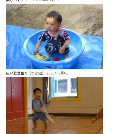
園のこと
園舎案内
安⼼・安全対策
給⾷
課外教室
理事長のことば
広い遊戯室で（つき組）
2026年8月6日
教育と保育
美⽊多幼稚園の理想
園の1⽇
年間⾏事
預かり保育［ヒラソル ]