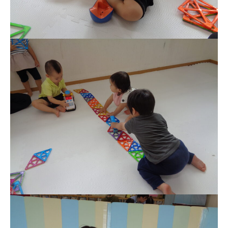
お知らせ
今日の幼稚園
園児募集要項
教職員募集
園のこと
園舎案内
安⼼・安全対策
給⾷
課外教室
理事長のことば