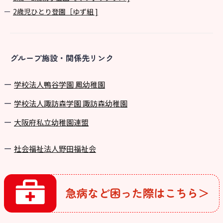
2歳児ひとり登園［ゆず組 ]
グループ施設・関係先リンク
学校法⼈鴨⾕学園 鳳幼稚園
学校法⼈諏訪森学園 諏訪森幼稚園
⼤阪府私⽴幼稚園連盟
社会福祉法人野田福祉会