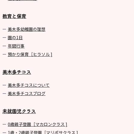
教育と保育
美⽊多幼稚園の理想
園の1⽇
年間⾏事
預かり保育［ヒラソル ]
美木多チコス
美⽊多チコスについて
美⽊多チコスブログ
未就園児クラス
0歳親子登園［マカロンクラス ]
1歳・2歳親子登園［マリポサクラス ]