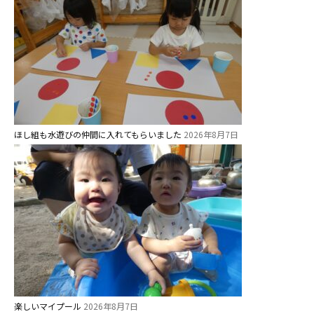
1歳・2歳親子登園［マリポサクラ
ス ]
2歳児ひとり登園［ゆず組 ]
グループ施設・
関係先リンク
学校法⼈鴨⾕学園 鳳幼稚園
ほし組も水遊びの仲間に入れてもらいました
2026年8月7日
学校法⼈諏訪森学園 諏訪森幼稚
園
⼤阪府私⽴幼稚園連盟
社会福祉法人野田福祉会
楽しいマイプール
2026年8月7日