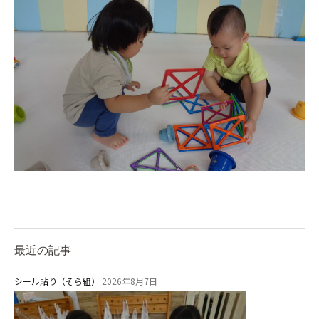
教育と保育
美⽊多幼稚園の理想
園の1⽇
年間⾏事
預かり保育［ヒラソル ]
美⽊多チコス
美⽊多チコスについて
美⽊多チコスブログ
最近の記事
未就園児クラス
シール貼り（そら組）
2026年8月7日
0歳親子登園［マカロンクラス ]