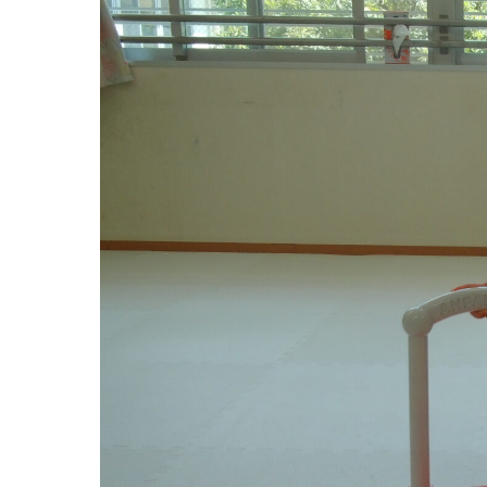
グループ施設・
関係先リンク
学校法⼈鴨⾕学園 鳳幼稚園
学校法⼈諏訪森学園 諏訪森幼稚園
⼤阪府私⽴幼稚園連盟
社会福祉法人野田福祉会