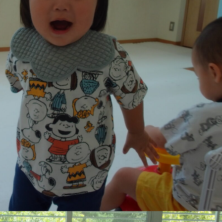
稚園
園児募集要項
育
美⽊多チコス
の理想
美⽊多チコスについて
美⽊多チコスブログ
ラソル ]