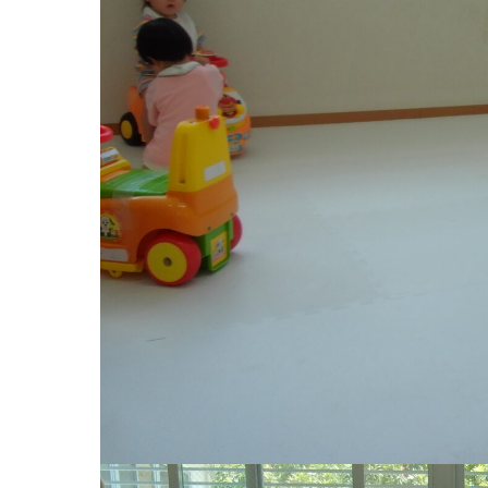
お知らせ
今日の幼
園のこと
教育と保
園舎案内
美⽊多幼稚園
安⼼・安全対策
園の1⽇
給⾷
年間⾏事
課外教室
預かり保育［ヒ
理事長のことば