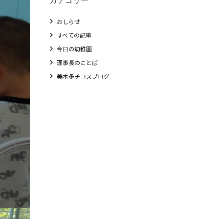
おしらせ
すべての記事
今日の幼稚園
理事長のことば
美木多チコスブログ
教職員募集
未就園児クラス
0歳親子登園［マカロンクラス ]
1歳・2歳親子登園［マリポサクラス ]
2歳児ひとり登園［ゆず組 ]