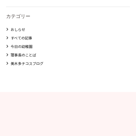
学校法⼈諏訪森学園 諏訪森幼稚
園
カテゴリー
⼤阪府私⽴幼稚園連盟
おしらせ
社会福祉法人野田福祉会
すべての記事
今日の幼稚園
理事長のことば
美木多チコスブログ