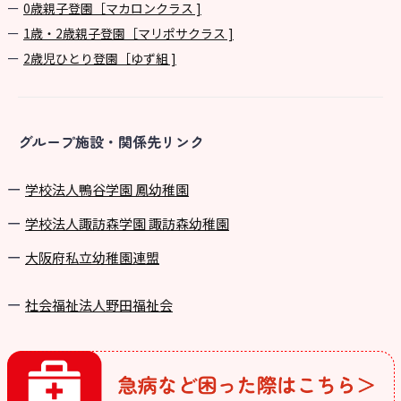
0歳親子登園［マカロンクラス ]
1歳・2歳親子登園［マリポサクラス ]
2歳児ひとり登園［ゆず組 ]
グループ施設・関係先リンク
学校法⼈鴨⾕学園 鳳幼稚園
学校法⼈諏訪森学園 諏訪森幼稚園
⼤阪府私⽴幼稚園連盟
社会福祉法人野田福祉会