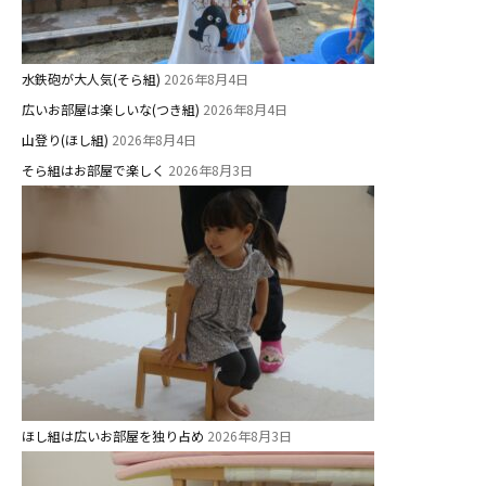
教職員募集
園のこと
水鉄砲が大人気(そら組)
2026年8月4日
園舎案内
広いお部屋は楽しいな(つき組)
2026年8月4日
安⼼・安全対策
山登り(ほし組)
2026年8月4日
そら組はお部屋で楽しく
2026年8月3日
給⾷
課外教室
理事長のことば
教育と保育
美⽊多幼稚園の理想
園の1⽇
年間⾏事
ほし組は広いお部屋を独り占め
2026年8月3日
預かり保育［ヒラソル ]