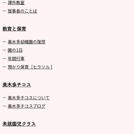
課外教室
理事長のことば
教育と保育
美⽊多幼稚園の理想
園の1⽇
年間⾏事
預かり保育［ヒラソル ]
美木多チコス
美⽊多チコスについて
美⽊多チコスブログ
未就園児クラス