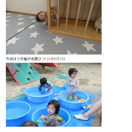
美⽊多チコス
美⽊多チコスについて
美⽊多チコスブログ
未就園児クラス
今日はつき組が水遊び
2026年8月3日
0歳親子登園［マカロンクラス ]
1歳・2歳親子登園［マリポサクラ
ス ]
2歳児ひとり登園［ゆず組 ]
グループ施設・
関係先リンク
学校法⼈鴨⾕学園 鳳幼稚園