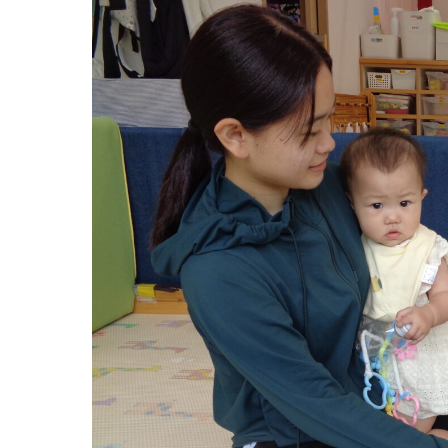
グループ施設・
関係先リンク
学校法⼈鴨⾕学園 鳳幼稚園
学校法⼈諏訪森学園 諏訪森幼稚園
⼤阪府私⽴幼稚園連盟
社会福祉法人野田福祉会