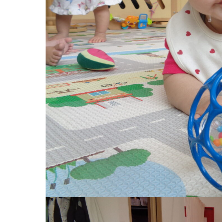
お知らせ
今日の幼
園のこと
教育と保
園舎案内
美⽊多幼稚園
安⼼・安全対策
園の1⽇
給⾷
年間⾏事
課外教室
預かり保育［ヒ
理事長のことば