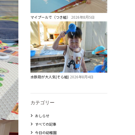
マイプールで（つき組）
2026年8月5日
教職員募集
水鉄砲が大人気(そら組)
2026年8月4日
未就園児クラス
0歳親子登園［マカロンクラス ]
カテゴリー
1歳・2歳親子登園［マリポサクラス ]
2歳児ひとり登園［ゆず組 ]
おしらせ
すべての記事
今日の幼稚園