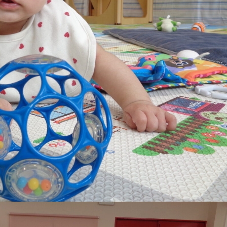
稚園
園児募集要項
育
美⽊多チコス
の理想
美⽊多チコスについて
美⽊多チコスブログ
ラソル ]