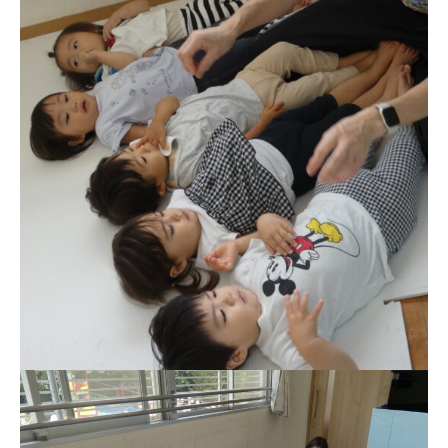
お知らせ
今日の幼稚園
園児募集要項
教職員募集
園のこと
園舎案内
安⼼・安全対策
給⾷
課外教室
理事長のことば