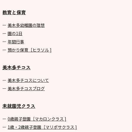
教育と保育
美⽊多幼稚園の理想
園の1⽇
年間⾏事
預かり保育［ヒラソル ]
美木多チコス
美⽊多チコスについて
美⽊多チコスブログ
未就園児クラス
0歳親子登園［マカロンクラス ]
1歳・2歳親子登園［マリポサクラス ]