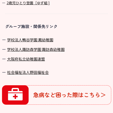
2歳児ひとり登園［ゆず組 ]
グループ施設・関係先リンク
学校法⼈鴨⾕学園 鳳幼稚園
学校法⼈諏訪森学園 諏訪森幼稚園
⼤阪府私⽴幼稚園連盟
社会福祉法人野田福祉会