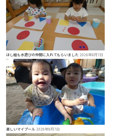
ス ]
2歳児ひとり登園［ゆず組 ]
グループ施設・
関係先リンク
学校法⼈鴨⾕学園 鳳幼稚園
ほし組も水遊びの仲間に入れてもらいました
2026年8月7日
学校法⼈諏訪森学園 諏訪森幼稚
園
⼤阪府私⽴幼稚園連盟
社会福祉法人野田福祉会
楽しいマイプール
2026年8月7日