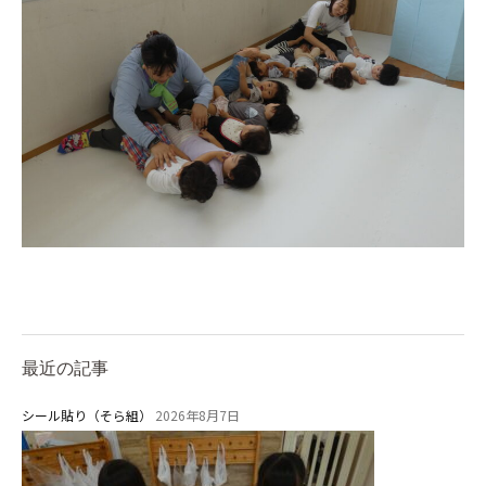
教育と保育
美⽊多幼稚園の理想
園の1⽇
年間⾏事
預かり保育［ヒラソル ]
美⽊多チコス
美⽊多チコスについて
美⽊多チコスブログ
最近の記事
未就園児クラス
シール貼り（そら組）
2026年8月7日
0歳親子登園［マカロンクラス ]
1歳・2歳親子登園［マリポサクラ