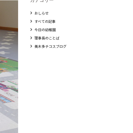
おしらせ
すべての記事
今日の幼稚園
理事長のことば
美木多チコスブログ
教職員募集
未就園児クラス
0歳親子登園［マカロンクラス ]
1歳・2歳親子登園［マリポサクラス ]
2歳児ひとり登園［ゆず組 ]