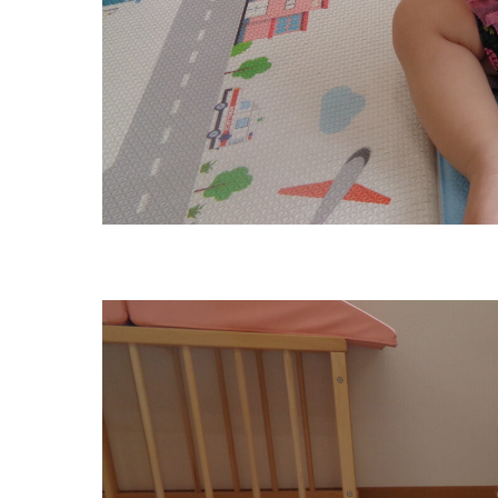
グループ施設・
関係先リンク
学校法⼈鴨⾕学園 鳳幼稚園
学校法⼈諏訪森学園 諏訪森幼稚園
⼤阪府私⽴幼稚園連盟
社会福祉法人野田福祉会