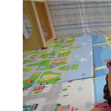
お知らせ
今日の幼
園のこと
教育と保
園舎案内
美⽊多幼稚園
安⼼・安全対策
園の1⽇
給⾷
年間⾏事
課外教室
預かり保育［ヒ
理事長のことば