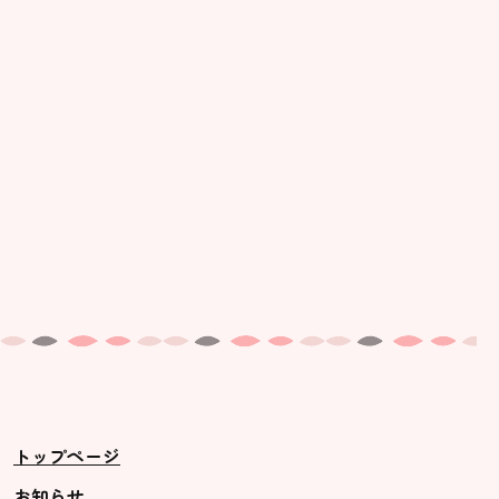
美⽊多幼稚園の理想
園の1⽇
年間⾏事
預かり保育［ヒラソル ]
美⽊多チコス
美⽊多チコスについて
美⽊多チコスブログ
未就園児クラス
0歳親子登園［マカロンクラス ]
1歳・2歳親子登園［マリポサクラ
トップページ
ス ]
2歳児ひとり登園［ゆず組 ]
お知らせ