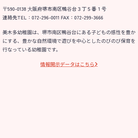
〒590-0138 ⼤阪府堺市南区鴨⾕台３丁５番１号
今日の幼稚園
連絡先TEL：072-296-0011 FAX：072-299-3666
園児募集要項
美木多幼稚園は、堺市南区鴨谷台にある子どもの感性を豊か
にする、豊かな自然環境で遊びを中心としたのびのび保育を
教職員募集
行なっている幼稚園です。
園のこと
情報開⽰データはこちら
園舎案内
安⼼・安全対策
給⾷
課外教室
理事長のことば
教育と保育