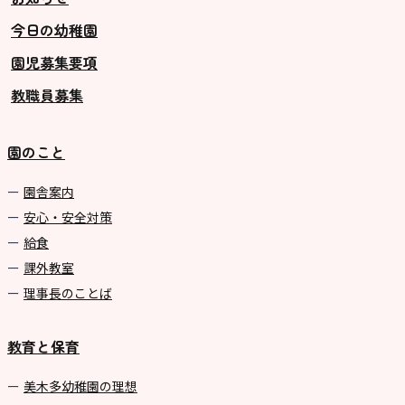
今日の幼稚園
グループ施設・
園児募集要項
関係先リンク
教職員募集
学校法⼈鴨⾕学園 鳳幼稚園
学校法⼈諏訪森学園 諏訪森幼稚
園のこと
園
⼤阪府私⽴幼稚園連盟
園舎案内
安心・安全対策
社会福祉法人野田福祉会
給食
課外教室
理事長のことば
教育と保育
美⽊多幼稚園の理想