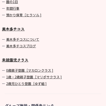
園の1⽇
年間⾏事
預かり保育［ヒラソル ]
美木多チコス
美⽊多チコスについて
美⽊多チコスブログ
未就園児クラス
0歳親子登園［マカロンクラス ]
1歳・2歳親子登園［マリポサクラス ]
2歳児ひとり登園［ゆず組 ]
グループ施設・関係先リンク