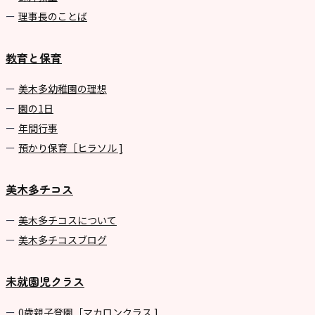
理事長のことば
教育と保育
美⽊多幼稚園の理想
園の1⽇
年間⾏事
預かり保育［ヒラソル ]
美木多チコス
美⽊多チコスについて
美⽊多チコスブログ
未就園児クラス
0歳親子登園［マカロンクラス ]