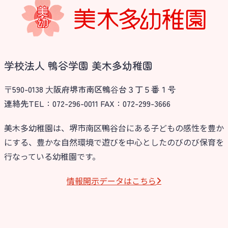
お知らせ
今日の幼稚園
学校法人 鴨谷学園 美木多幼稚園
園児募集要項
〒590-0138 ⼤阪府堺市南区鴨⾕台３丁５番１号
連絡先TEL：072-296-0011 FAX：072-299-3666
教職員募集
美木多幼稚園は、堺市南区鴨谷台にある子どもの感性を豊か
園のこと
にする、豊かな自然環境で遊びを中心としたのびのび保育を
行なっている幼稚園です。
園舎案内
安⼼・安全対策
情報開⽰データはこちら
給⾷
課外教室