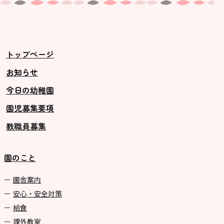
1歳・2歳親子登園［マリポサクラ
ス ]
2歳児ひとり登園［ゆず組 ]
トップページ
グループ施設・
お知らせ
関係先リンク
今日の幼稚園
学校法⼈鴨⾕学園 鳳幼稚園
園児募集要項
学校法⼈諏訪森学園 諏訪森幼稚
教職員募集
園
⼤阪府私⽴幼稚園連盟
園のこと
社会福祉法人野田福祉会
園舎案内
安心・安全対策
給食
課外教室