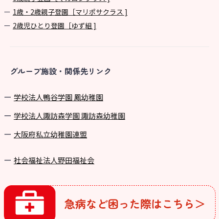
1歳・2歳親子登園［マリポサクラス ]
2歳児ひとり登園［ゆず組 ]
グループ施設・関係先リンク
学校法⼈鴨⾕学園 鳳幼稚園
学校法⼈諏訪森学園 諏訪森幼稚園
⼤阪府私⽴幼稚園連盟
社会福祉法人野田福祉会