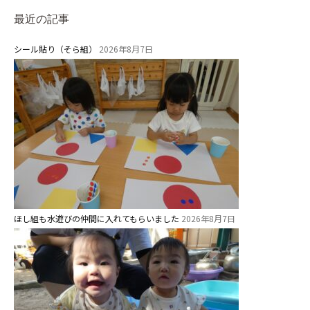
預かり保育［ヒラソル ]
最近の記事
シール貼り（そら組）
2026年8月7日
美⽊多チコス
美⽊多チコスについて
美⽊多チコスブログ
未就園児クラス
0歳親子登園［マカロンクラス ]
1歳・2歳親子登園［マリポサクラ
ス ]
ほし組も水遊びの仲間に入れてもらいました
2026年8月7日
2歳児ひとり登園［ゆず組 ]
グループ施設・
関係先リンク