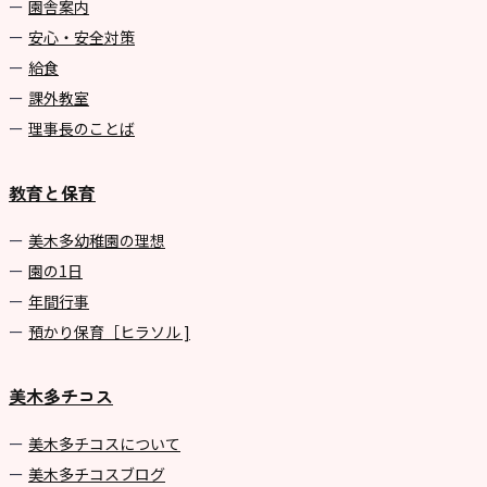
園舎案内
安心・安全対策
給食
課外教室
理事長のことば
教育と保育
美⽊多幼稚園の理想
園の1⽇
年間⾏事
預かり保育［ヒラソル ]
美木多チコス
美⽊多チコスについて
美⽊多チコスブログ