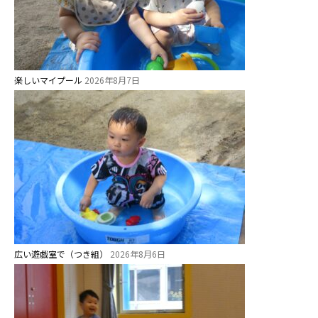
学校法⼈鴨⾕学園 鳳幼稚園
学校法⼈諏訪森学園 諏訪森幼稚
園
⼤阪府私⽴幼稚園連盟
楽しいマイプール
2026年8月7日
社会福祉法人野田福祉会
広い遊戯室で（つき組）
2026年8月6日