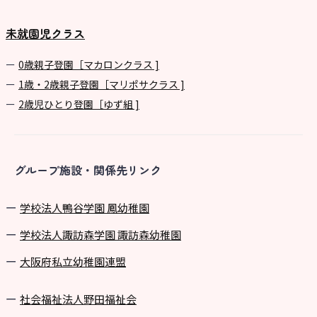
未就園児クラス
0歳親子登園［マカロンクラス ]
1歳・2歳親子登園［マリポサクラス ]
2歳児ひとり登園［ゆず組 ]
グループ施設・関係先リンク
学校法⼈鴨⾕学園 鳳幼稚園
学校法⼈諏訪森学園 諏訪森幼稚園
⼤阪府私⽴幼稚園連盟
社会福祉法人野田福祉会