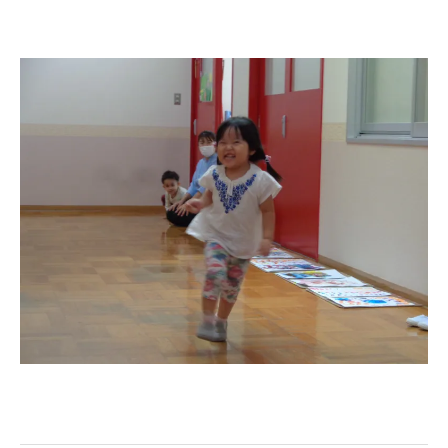
教職員募集
園のこと
園舎案内
安⼼・安全対策
給⾷
課外教室
理事長のことば
教育と保育
美⽊多幼稚園の理想
園の1⽇
年間⾏事