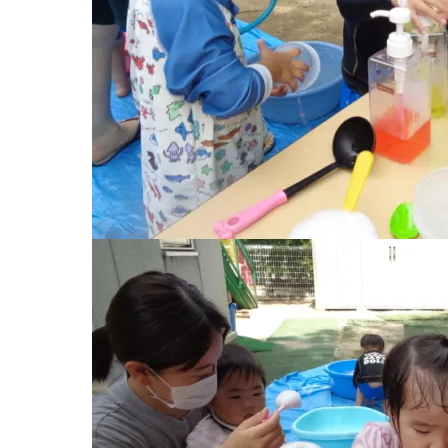
グループ施設・
関係先リンク
学校法⼈鴨⾕学園 鳳幼稚園
学校法⼈諏訪森学園 諏訪森幼稚園
⼤阪府私⽴幼稚園連盟
社会福祉法人野田福祉会