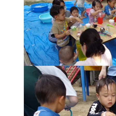
お知らせ
今日の幼
園のこと
教育と保
園舎案内
美⽊多幼稚園
安⼼・安全対策
園の1⽇
給⾷
年間⾏事
課外教室
預かり保育［ヒ
理事長のことば