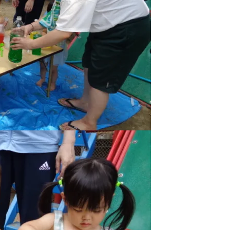
稚園
園児募集要項
育
美⽊多チコス
の理想
美⽊多チコスについて
美⽊多チコスブログ
ラソル ]