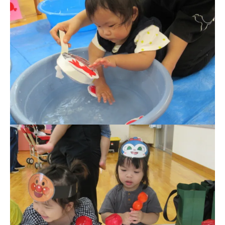
学校法⼈鴨⾕学園 鳳幼稚園
学校法⼈諏訪森学園 諏訪森幼稚
園
⼤阪府私⽴幼稚園連盟
社会福祉法人野田福祉会