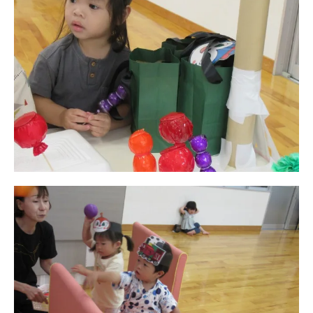
教職員募集
園のこと
園舎案内
安⼼・安全対策
給⾷
課外教室
理事長のことば
教育と保育
美⽊多幼稚園の理想
園の1⽇
年間⾏事