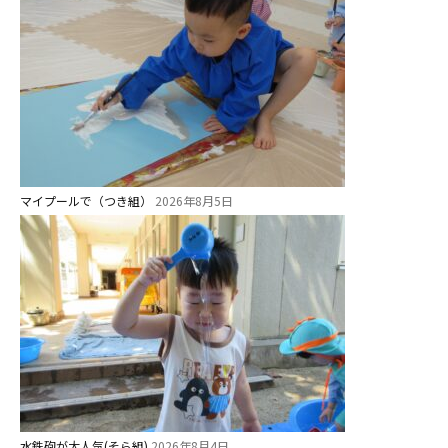
0歳親子登園［マカロンクラス ]
1歳・2歳親子登園［マリポサクラ
ス ]
2歳児ひとり登園［ゆず組 ]
グループ施設・
マイプールで（つき組）
2026年8月5日
関係先リンク
学校法⼈鴨⾕学園 鳳幼稚園
学校法⼈諏訪森学園 諏訪森幼稚
園
⼤阪府私⽴幼稚園連盟
社会福祉法人野田福祉会
水鉄砲が大人気(そら組)
2026年8月4日