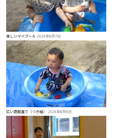
お知らせ
楽しいマイプール
2026年8月7日
今日の幼稚園
園児募集要項
教職員募集
園のこと
広い遊戯室で（つき組）
2026年8月6日
園舎案内
安⼼・安全対策
給⾷