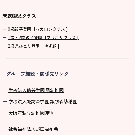
未就園児クラス
0歳親子登園［マカロンクラス ]
1歳・2歳親子登園［マリポサクラス ]
2歳児ひとり登園［ゆず組 ]
グループ施設・関係先リンク
学校法⼈鴨⾕学園 鳳幼稚園
学校法⼈諏訪森学園 諏訪森幼稚園
⼤阪府私⽴幼稚園連盟
社会福祉法人野田福祉会