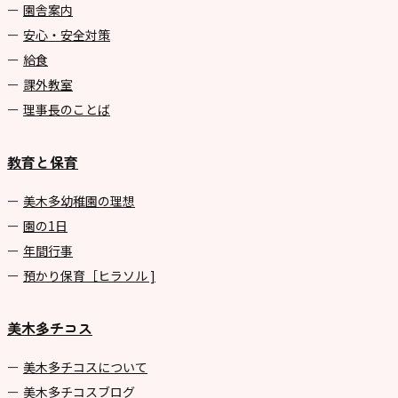
園舎案内
安心・安全対策
給食
課外教室
理事長のことば
教育と保育
美⽊多幼稚園の理想
園の1⽇
年間⾏事
預かり保育［ヒラソル ]
美木多チコス
美⽊多チコスについて
美⽊多チコスブログ