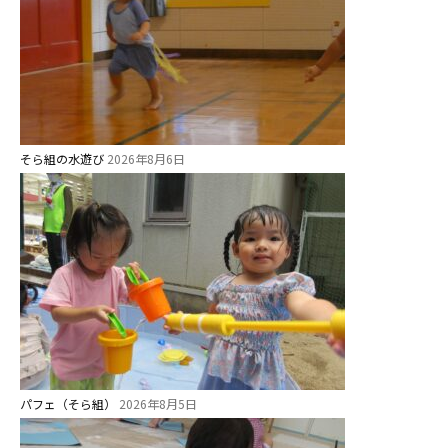
課外教室
理事長のことば
教育と保育
美⽊多幼稚園の理想
そら組の水遊び
2026年8月6日
園の1⽇
年間⾏事
預かり保育［ヒラソル ]
美⽊多チコス
美⽊多チコスについて
美⽊多チコスブログ
パフェ（そら組）
2026年8月5日
未就園児クラス