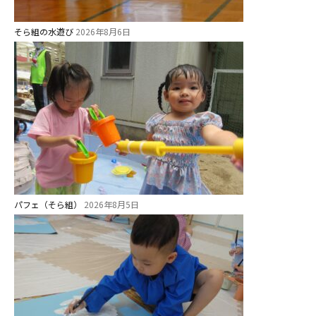
園のこと
そら組の水遊び
2026年8月6日
園舎案内
安⼼・安全対策
給⾷
課外教室
理事長のことば
教育と保育
美⽊多幼稚園の理想
パフェ（そら組）
2026年8月5日
園の1⽇
年間⾏事
預かり保育［ヒラソル ]