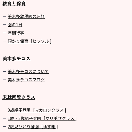
教育と保育
美⽊多幼稚園の理想
園の1⽇
年間⾏事
預かり保育［ヒラソル ]
美木多チコス
美⽊多チコスについて
美⽊多チコスブログ
未就園児クラス
0歳親子登園［マカロンクラス ]
1歳・2歳親子登園［マリポサクラス ]
2歳児ひとり登園［ゆず組 ]