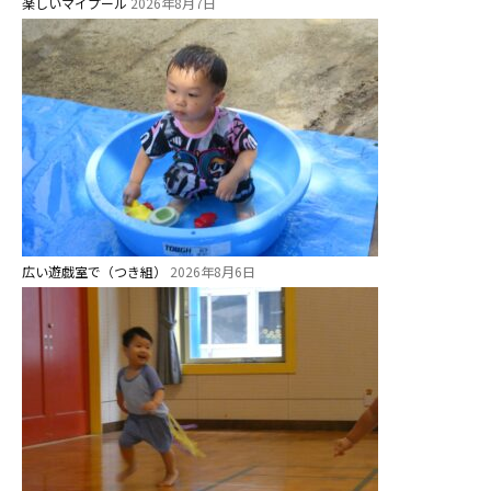
楽しいマイプール
2026年8月7日
お知らせ
広い遊戯室で（つき組）
2026年8月6日
今日の幼稚園
園児募集要項
教職員募集