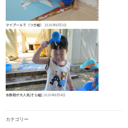
美⽊多チコス
美⽊多チコスについて
美⽊多チコスブログ
マイプールで（つき組）
2026年8月5日
未就園児クラス
0歳親子登園［マカロンクラス ]
1歳・2歳親子登園［マリポサクラ
ス ]
2歳児ひとり登園［ゆず組 ]
グループ施設・
水鉄砲が大人気(そら組)
2026年8月4日
関係先リンク
学校法⼈鴨⾕学園 鳳幼稚園
カテゴリー
学校法⼈諏訪森学園 諏訪森幼稚
園