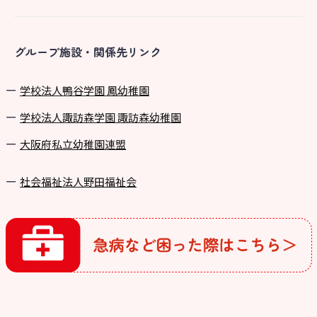
グループ施設・関係先リンク
学校法⼈鴨⾕学園 鳳幼稚園
学校法⼈諏訪森学園 諏訪森幼稚園
⼤阪府私⽴幼稚園連盟
社会福祉法人野田福祉会