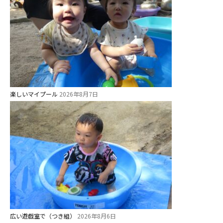
給⾷
課外教室
理事長のことば
教育と保育
美⽊多幼稚園の理想
楽しいマイプール
2026年8月7日
園の1⽇
年間⾏事
預かり保育［ヒラソル ]
美⽊多チコス
美⽊多チコスについて
美⽊多チコスブログ
広い遊戯室で（つき組）
2026年8月6日