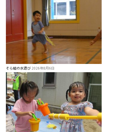
未就園児クラス
0歳親子登園［マカロンクラス ]
1歳・2歳親子登園［マリポサクラ
ス ]
2歳児ひとり登園［ゆず組 ]
グループ施設・
そら組の水遊び
2026年8月6日
関係先リンク
学校法⼈鴨⾕学園 鳳幼稚園
学校法⼈諏訪森学園 諏訪森幼稚
園
⼤阪府私⽴幼稚園連盟
社会福祉法人野田福祉会