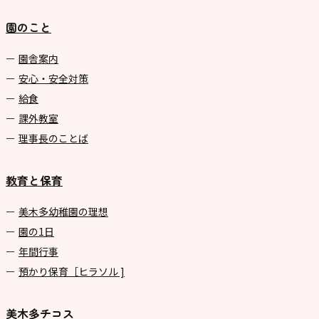
園のこと
園舎案内
安心・安全対策
給食
課外教室
理事長のことば
教育と保育
美⽊多幼稚園の理想
園の1⽇
年間⾏事
預かり保育［ヒラソル ]
美木多チコス