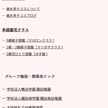
美⽊多チコスについて
美⽊多チコスブログ
未就園児クラス
0歳親子登園［マカロンクラス ]
1歳・2歳親子登園［マリポサクラス ]
2歳児ひとり登園［ゆず組 ]
グループ施設・関係先リンク
学校法⼈鴨⾕学園 鳳幼稚園
学校法⼈諏訪森学園 諏訪森幼稚園
⼤阪府私⽴幼稚園連盟