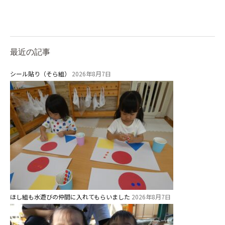
最近の記事
お知らせ
シール貼り（そら組）
2026年8月7日
今日の幼稚園
園児募集要項
教職員募集
園のこと
ほし組も水遊びの仲間に入れてもらいました
2026年8月7日
園舎案内
安⼼・安全対策