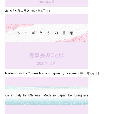
園のこと
ありがとうの言葉
2026年3月1日
園舎案内
安⼼・安全対策
給⾷
課外教室
理事長のことば
教育と保育
Made in Italy by Chinese Made in Japan by foreigners
2026年2月1日
美⽊多幼稚園の理想
園の1⽇
年間⾏事
預かり保育［ヒラソル ]