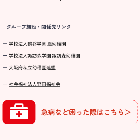
グループ施設・関係先リンク
学校法⼈鴨⾕学園 鳳幼稚園
学校法⼈諏訪森学園 諏訪森幼稚園
⼤阪府私⽴幼稚園連盟
社会福祉法人野田福祉会