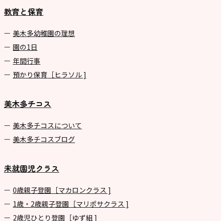
教育と保育
美⽊多幼稚園の理想
園の1⽇
年間⾏事
預かり保育［ヒラソル ]
美木多チコス
美⽊多チコスについて
美⽊多チコスブログ
未就園児クラス
0歳親子登園［マカロンクラス ]
1歳・2歳親子登園［マリポサクラス ]
2歳児ひとり登園［ゆず組 ]