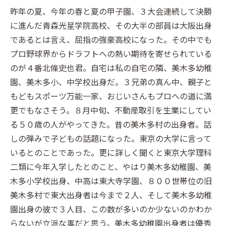
昨年の夏、今年の春と夏の甲子園、３大会連続して決勝
に進んだ青森光星学院高校、その大半の部員は大阪出身
であるとは言え、屈指の強豪高校になった。その中でも
プロ野球界からドラフトへの熱い期待を寄せられている
のが４番北條史也君。自宅は私の自宅の隣、美木多幼稚
園、美木多小、中学校出身だ。３兄弟の真ん中、親子と
もどもスポーツ万能一家、おじいさんもプロへの道に満
更でもなさそう。８月中旬、不動産取引を生業にしてい
る５０歳の人がやってきた。昔の美木多村の出身者。話
しの弾みで子どもの話題になった。東京の大学に言って
いるとのことであった。更に詳しく聞くと東京大学理科
二類に今年入学したとのこと、やはり美木多幼稚園、美
木多小学校出身、中高は東大寺学園、８００世帯位の旧
美木多村で東大出身者は今まで２人、そして美木多幼稚
園出身の彼で３人目、この数が多いのか少ないのかわか
らないが立派な事だと思う。美木多幼稚園出身者は優秀