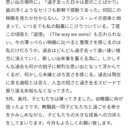
思い出の場所に」「過ぎ去った日々は君のことばかり」
歯の浮くようなセリフも新鮮で感動であった。何回この
映画を見たか分からない。フランシス・レイの音楽と相
まって、いつまでも私の脳裏にこびりついている。丁度
この頃見た「追憶」（The way we were）も忘れられな
い。今の薄っぺらい映画に比べると重厚さを感じるのは
私だけだろうか。過去はどんどん過ぎ去って遠い遠い彼
方に消えていく、新しい出来事を蓄える為に。しかしそ
んな過去も何かの拍子に鮮烈な思い出となって浮かんで
くるが、何かしら未練とほろ苦さを感じる。過去は現在
に至る道程とは言え、人生の短さと過ぎ去るスピードで
振り返る余裕もなくなってきた。
9月、長月、子どもたちは帰ってきました。幼稚園に命が
宿ったようです。教職員一同子どもたちと過ごせる幸せ
をかみしめながら、子どもたちの大きな成長への力添え
をしてまいります。今月もよろしくお願い致します。