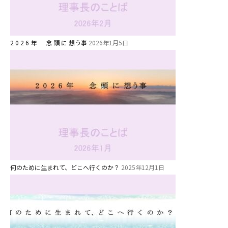
美⽊多チコス
美⽊多チコスについて
美⽊多チコスブログ
2 0 2 6 年 念 頭 に 想う事
2026年1月5日
未就園児クラス
0歳親子登園［マカロンクラス ]
1歳・2歳親子登園［マリポサクラ
ス ]
2歳児ひとり登園［ゆず組 ]
グループ施設・
何のために生まれて、どこへ行くのか？
2025年12月1日
関係先リンク
学校法⼈鴨⾕学園 鳳幼稚園
学校法⼈諏訪森学園 諏訪森幼稚
園