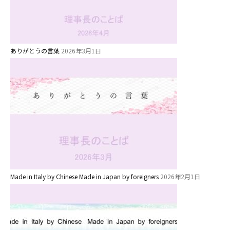
教育と保育
美⽊多幼稚園の理想
ありがとうの言葉
2026年3月1日
園の1⽇
年間⾏事
預かり保育［ヒラソル ]
美⽊多チコス
美⽊多チコスについて
美⽊多チコスブログ
Made in Italy by Chinese Made in Japan by foreigners
2026年2月1日
未就園児クラス
0歳親子登園［マカロンクラス ]