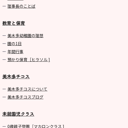
理事長のことば
教育と保育
美⽊多幼稚園の理想
園の1⽇
年間⾏事
預かり保育［ヒラソル ]
美木多チコス
美⽊多チコスについて
美⽊多チコスブログ
未就園児クラス
0歳親子登園［マカロンクラス ]