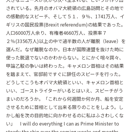
されている。先月のオバマ大統領の広島訪問とその地で
の感動的なスピーチ、そして５１．９％、1741万人、イ
ギリスの国民投票(Brexit referendum)の結果であった。
人口6000万人余り、有権者4660万人、投票率７
２％(3356万人)以上の中で過半数の人が離脱（leave）を
選んだ。なぜ離脱なのか。日本が国際連盟を抜けた時に
使った脱退でないのかわからない。とにかく喧々諤々、
甲論乙駁の争いは終わった。キャメロン首相はその結果
を踏まえて、官邸前ですぐに辞任のスピーチを行った。
どうしてこうもオバマ大統領といい、キャメロン首相と
いい、ゴーストライターがいるとはいえ、スピーチがう
まいのだろうか。「これから何週間か何か月、船を安定
させるために首相として出来る限りのことをしよう。し
かし船を次の目的地に向かわせるのに私はふさわしくな
い」 I will do everything I can as Prime Minister to
steady the ship over the coming weeks and months