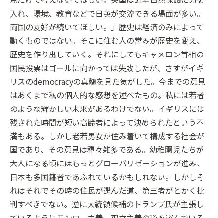
入れ、環境、教育などで日英が交流できる場面が多い。
両国の友好が続いてほしい。」歴史は経済のみによって
動くものではない。そこに住む人の営みが歴史を変え、
歴史を作り出していく。それにしてもキャメロン首相の
国民投票はゴールに向かっては失敗したが、さすがイギ
リスのdemocracyの真髄を見た気がした。今までの意見
はあくまで私の個人的な感想を述べたもの。私には若者
のような輝かしい未来があるわけでない。イギリスには
残された時間が短い高齢者によって決められたという不
満もある。しかし老若男女が住み着いて構成する社会が
国であり、その意見は種々雑多である。幼稚園児たちが
大人になる頃にはもっとグローバリゼーションが進み、
日本も多国籍者であふれているかもしれない。しかしそ
れはそれでその時の住民が選んだ道、第三者がとかく批
判すべきでない。逆に大統領候補のトランプ氏が主張し
ているようにモンロー主義、孤立主義の道を選んでいる