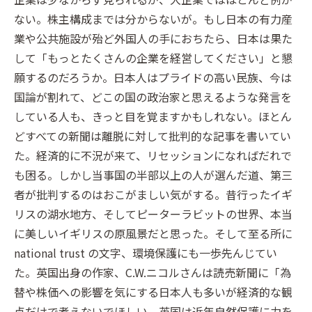
ない。株主構成までは分からないが。もし日本の有力産
業や公共施設が殆ど外国人の手におちたら、日本は果た
して「もっとたくさんの企業を経営してください」と懇
願するのだろうか。日本人はプライドの高い民族、今は
国論が割れて、どこの国の政治家と思えるような発言を
している人も、きっと目を覚ますかもしれない。ほとん
どすべての新聞は離脱に対して批判的な記事を書いてい
た。経済的に不況が来て、リセッションになればだれで
も困る。しかし当事国の半部以上の人が選んだ道、第三
者が批判するのはおこがましい気がする。昔行ったイギ
リスの湖水地方、そしてピーターラビットの世界、本当
に美しいイギリスの原風景だと思った。そして至る所に
national trust の文字、環境保護にも一歩先んじてい
た。英国出身の作家、C.W.ニコルさんは読売新聞に「為
替や株価への影響を気にする日本人も多いが経済的な観
点だけで考えないでほしい。英国は近年自然保護に力を