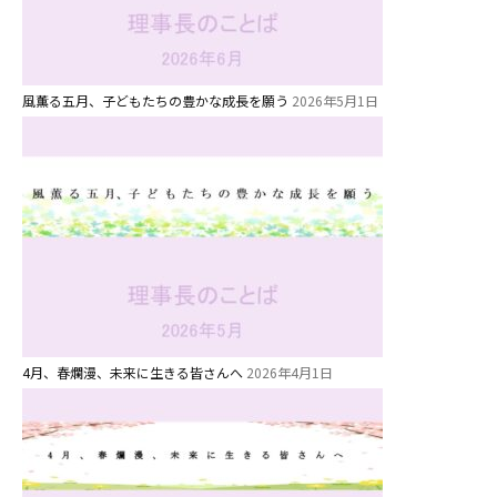
お知らせ
風薫る五月、子どもたちの豊かな成長を願う
2026年5月1日
今日の幼稚園
園児募集要項
教職員募集
園のこと
園舎案内
4月、春爛漫、未来に生きる皆さんへ
2026年4月1日
安⼼・安全対策
給⾷
課外教室
理事長のことば