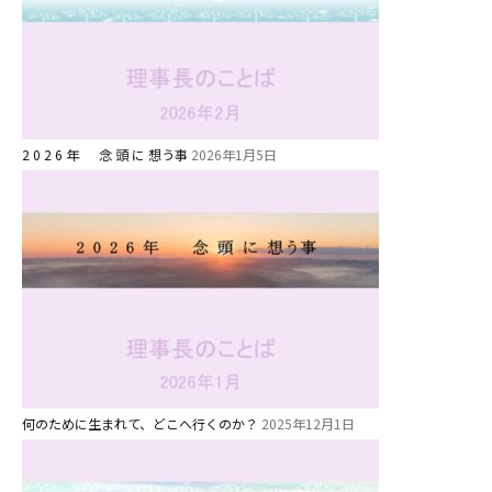
1歳・2歳親子登園［マリポサクラ
ス ]
2歳児ひとり登園［ゆず組 ]
グループ施設・
2 0 2 6 年 念 頭 に 想う事
2026年1月5日
関係先リンク
学校法⼈鴨⾕学園 鳳幼稚園
学校法⼈諏訪森学園 諏訪森幼稚
園
⼤阪府私⽴幼稚園連盟
社会福祉法人野田福祉会
何のために生まれて、どこへ行くのか？
2025年12月1日