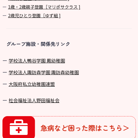
1歳・2歳親子登園［マリポサクラス ]
2歳児ひとり登園［ゆず組 ]
グループ施設・関係先リンク
学校法⼈鴨⾕学園 鳳幼稚園
学校法⼈諏訪森学園 諏訪森幼稚園
⼤阪府私⽴幼稚園連盟
社会福祉法人野田福祉会