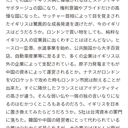
サボタージュの国になり、権利意識やプライドだけの高
慢な国になった。サッチャー首相によって目を覚まされ
たイギリスは驚異的な成長発達を遂げたが、今のイギリ
スはどうだろうか。ロンドンで買い物をしても、純粋な
イギリス人の従業員に出くわすことはほとんどない。ヒ
ースロー空港、水道事業を始め、公共施設から大手百貨
店、自動車産業等に至るまで、多くの企業はイギリス以
外の企業によって支配されている。原子力発電までもが
中国の資本によって運営されるとか。ナチスがロンドン
をV2ロケットで攻めた時もロンドン市民は耐えることが
出来た。すぐに降伏したフランスとはアイデンティティ
の高さが違う。そんな弱い仏や一強の独の言いなりにな
るのはむかつくところもあるのだろう。イギリスを日本
に置き換えてみたらどうだろうか。S社は台湾資本の軍門
に落ちた。韓国や中国の経営者にとって代わられている
企業は少なからず見られるが、大企業ではほとんど例が