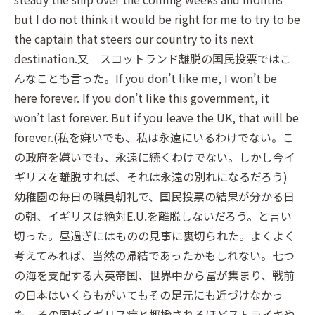
but I do not think it would be right for me to try to be
the captain that steers our country to its next
destination.又 スコットランド離脱の国民投票ではこ
んなことも言った。If you don’t like me, I won’t be
here forever. If you don’t like this government, it
won’t last forever. But if you leave the UK, that will be
forever.(私を嫌いでも、私は永遠にいるわけでない。こ
の政府を嫌いでも、永遠に続くわけでない。しかし今イ
ギリスを離脱すれば、それは永遠の別れになるだろう)
幼稚園の毎日の職員朝礼で、国民投票の結果が分かる日
の朝、イギリスは絶対E.U.を離脱しないだろう。と言い
切った。昼過ぎにはものの見事に裏切られた。よくよく
考えてみれば、当然の帰結であったかもしれない。七つ
の海を支配する大英帝国、世界中から冨が集まり、戦前
の日本はいくらもがいてもその足元にも近づけなかっ
た。その国がイギリス病と揶揄されるほどストライキや