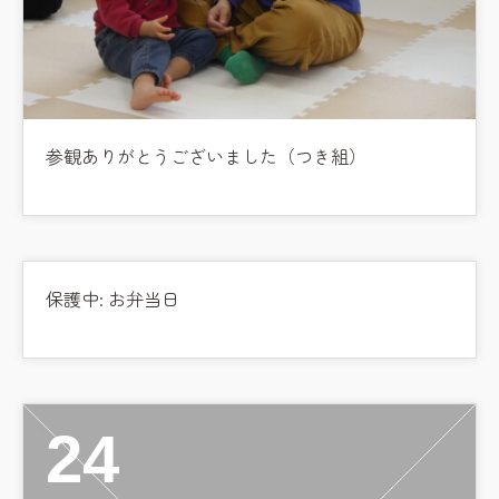
学校法⼈鴨⾕学園 鳳幼稚園
学校法⼈諏訪森学園 諏訪森幼稚
園
⼤阪府私⽴幼稚園連盟
社会福祉法人野田福祉会
参観ありがとうございました（つき組）
保護中: お弁当日
24