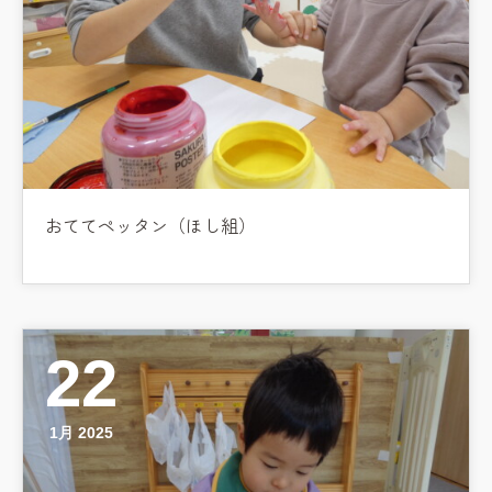
おててペッタン（ほし組）
22
1月 2025