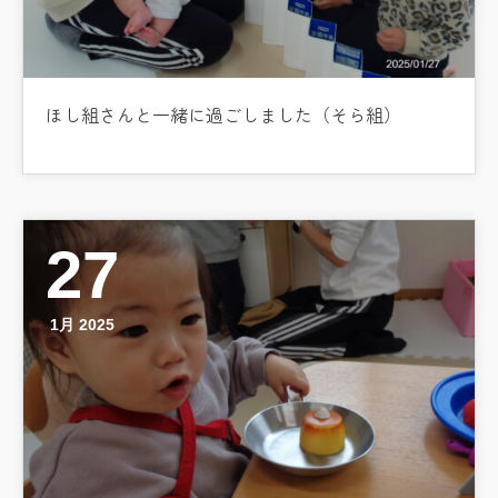
教職員募集
園のこと
ほし組さんと一緒に過ごしました（そら組）
園舎案内
安⼼・安全対策
給⾷
課外教室
27
理事長のことば
1月 2025
教育と保育
美⽊多幼稚園の理想
園の1⽇
年間⾏事