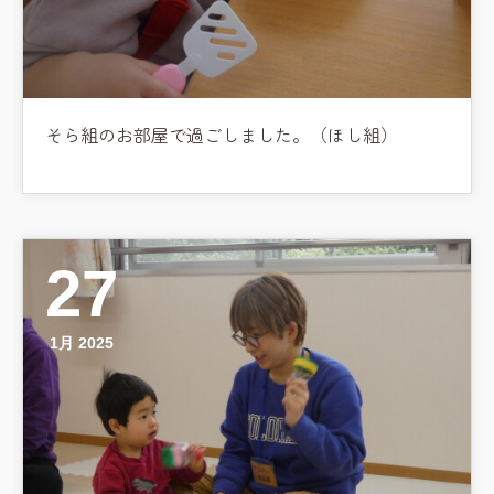
預かり保育［ヒラソル ]
美⽊多チコス
美⽊多チコスについて
そら組のお部屋で過ごしました。（ほし組）
美⽊多チコスブログ
未就園児クラス
0歳親子登園［マカロンクラス ]
27
1歳・2歳親子登園［マリポサクラ
ス ]
1月 2025
2歳児ひとり登園［ゆず組 ]
グループ施設・
関係先リンク