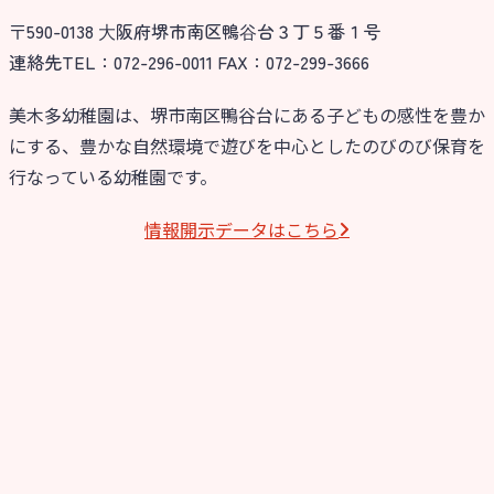
〒590-0138 ⼤阪府堺市南区鴨⾕台３丁５番１号
今日の幼稚園
連絡先TEL：072-296-0011 FAX：072-299-3666
園児募集要項
美木多幼稚園は、堺市南区鴨谷台にある子どもの感性を豊か
にする、豊かな自然環境で遊びを中心としたのびのび保育を
教職員募集
行なっている幼稚園です。
園のこと
情報開⽰データはこちら
園舎案内
安⼼・安全対策
給⾷
課外教室
理事長のことば
教育と保育