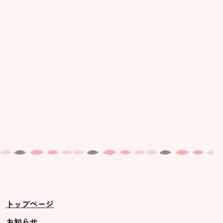
美⽊多幼稚園の理想
園の1⽇
年間⾏事
預かり保育［ヒラソル ]
美⽊多チコス
美⽊多チコスについて
美⽊多チコスブログ
未就園児クラス
0歳親子登園［マカロンクラス ]
1歳・2歳親子登園［マリポサクラ
トップページ
ス ]
2歳児ひとり登園［ゆず組 ]
お知らせ