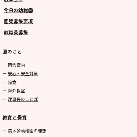
今日の幼稚園
グループ施設・
園児募集要項
関係先リンク
教職員募集
学校法⼈鴨⾕学園 鳳幼稚園
学校法⼈諏訪森学園 諏訪森幼稚
園のこと
園
⼤阪府私⽴幼稚園連盟
園舎案内
安心・安全対策
社会福祉法人野田福祉会
給食
課外教室
理事長のことば
教育と保育
美⽊多幼稚園の理想