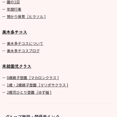
園の1⽇
年間⾏事
預かり保育［ヒラソル ]
美木多チコス
美⽊多チコスについて
美⽊多チコスブログ
未就園児クラス
0歳親子登園［マカロンクラス ]
1歳・2歳親子登園［マリポサクラス ]
2歳児ひとり登園［ゆず組 ]
グループ施設・関係先リンク