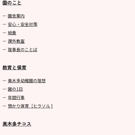
園のこと
園舎案内
安心・安全対策
給食
課外教室
理事長のことば
教育と保育
美⽊多幼稚園の理想
園の1⽇
年間⾏事
預かり保育［ヒラソル ]
美木多チコス