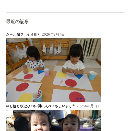
給⾷
課外教室
理事長のことば
最近の記事
シール貼り（そら組）
2026年8月7日
教育と保育
美⽊多幼稚園の理想
園の1⽇
年間⾏事
預かり保育［ヒラソル ]
美⽊多チコス
ほし組も水遊びの仲間に入れてもらいました
2026年8月7日
美⽊多チコスについて
美⽊多チコスブログ