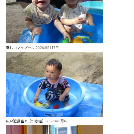
未就園児クラス
0歳親子登園［マカロンクラス ]
1歳・2歳親子登園［マリポサクラ
ス ]
2歳児ひとり登園［ゆず組 ]
楽しいマイプール
2026年8月7日
グループ施設・
関係先リンク
学校法⼈鴨⾕学園 鳳幼稚園
学校法⼈諏訪森学園 諏訪森幼稚
園
⼤阪府私⽴幼稚園連盟
社会福祉法人野田福祉会
広い遊戯室で（つき組）
2026年8月6日