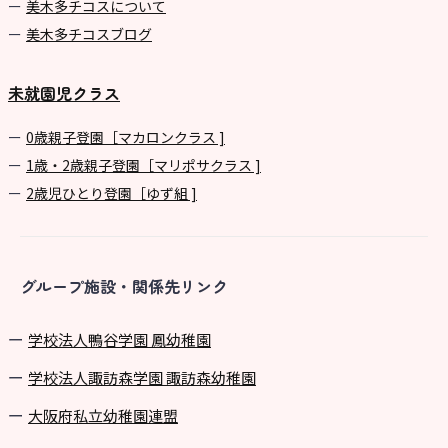
美⽊多チコスについて
美⽊多チコスブログ
未就園児クラス
0歳親子登園［マカロンクラス ]
1歳・2歳親子登園［マリポサクラス ]
2歳児ひとり登園［ゆず組 ]
グループ施設・関係先リンク
学校法⼈鴨⾕学園 鳳幼稚園
学校法⼈諏訪森学園 諏訪森幼稚園
⼤阪府私⽴幼稚園連盟