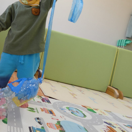
稚園
園児募集要項
育
美⽊多チコス
の理想
美⽊多チコスについて
美⽊多チコスブログ
ラソル ]