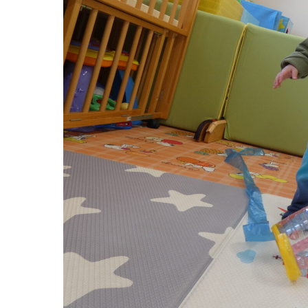
お知らせ
今日の幼
園のこと
教育と保
園舎案内
美⽊多幼稚園
安⼼・安全対策
園の1⽇
給⾷
年間⾏事
課外教室
預かり保育［ヒ
理事長のことば