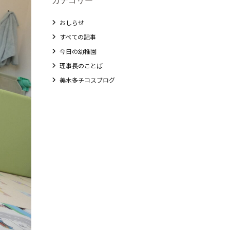
おしらせ
すべての記事
今日の幼稚園
理事長のことば
美木多チコスブログ
教職員募集
未就園児クラス
0歳親子登園［マカロンクラス ]
1歳・2歳親子登園［マリポサクラス ]
2歳児ひとり登園［ゆず組 ]