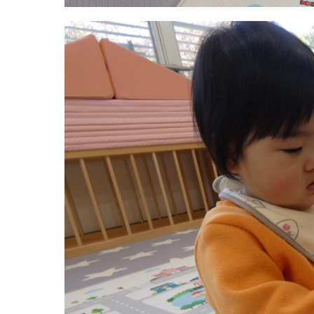
グループ施設・
関係先リンク
学校法⼈鴨⾕学園 鳳幼稚園
学校法⼈諏訪森学園 諏訪森幼稚園
⼤阪府私⽴幼稚園連盟
社会福祉法人野田福祉会