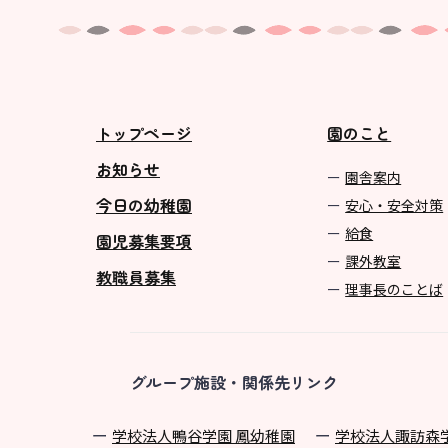
トップページ
園のこと
お知らせ
園舎案内
今日の幼稚園
安心・安全対策
給食
園児募集要項
課外教室
教職員募集
理事長のことば
グループ施設・関係先リンク
学校法⼈鴨⾕学園 鳳幼稚園
学校法⼈諏訪森