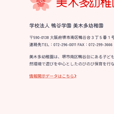
園のこと
教育と保
園舎案内
美⽊多幼稚園
安⼼・安全対策
園の1⽇
学校法人 鴨谷学園 美木多幼稚園
給⾷
年間⾏事
〒590-0138 ⼤阪府堺市南区鴨⾕台３丁５番１
課外教室
預かり保育［ヒ
連絡先TEL：072-296-0011 FAX：072-299-3666
理事長のことば
美木多幼稚園は、堺市南区鴨谷台にある子ど
然環境で遊びを中心としたのびのび保育を行
グループ施設・
関係先リンク
情報開⽰データはこちら
学校法⼈鴨⾕学園 鳳幼稚園
学校法⼈諏訪森学園 諏訪森幼稚園
⼤阪府私⽴幼稚園連盟
社会福祉法人野田福祉会