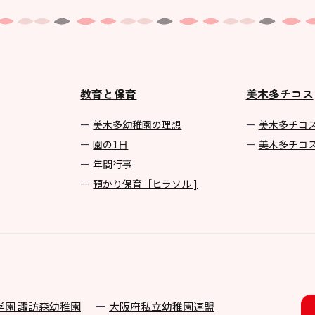
教育と保育
美木多チコス
美⽊多幼稚園の理想
美⽊多チコ
園の1⽇
美⽊多チコ
年間⾏事
預かり保育［ヒラソル ]
学園 諏訪森幼稚園
⼤阪府私⽴幼稚園連盟