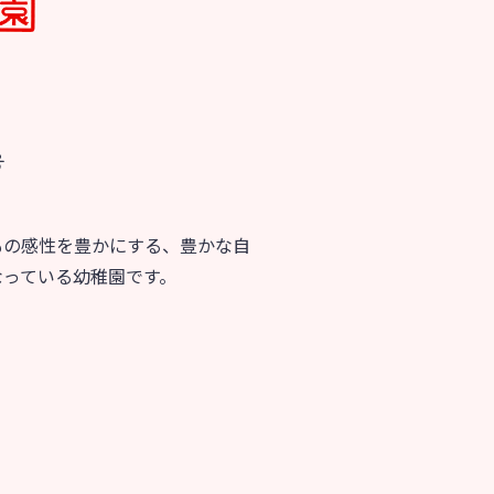
育
美⽊多チコス
の理想
美⽊多チコスについて
美⽊多チコスブログ
号
ラソル ]
もの感性を豊かにする、豊かな自
なっている幼稚園です。