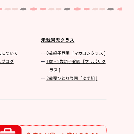
未就園児クラス
スについて
0歳親子登園［マカロンクラス ]
スブログ
1歳・2歳親子登園［マリポサク
ラス ]
2歳児ひとり登園［ゆず組 ]