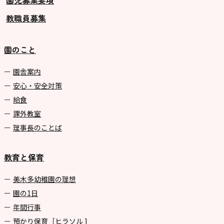
教職員募集
園のこと
園舎案内
安心・安全対策
給食
課外教室
理事長のことば
教育と保育
美⽊多幼稚園の理想
園の1⽇
年間⾏事
預かり保育［ヒラソル ]