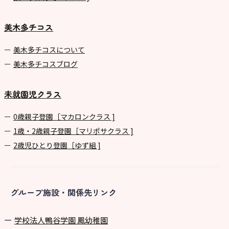
美木多チコス
美⽊多チコスについて
美⽊多チコスブログ
未就園児クラス
0歳親子登園［マカロンクラス ]
1歳・2歳親子登園［マリポサクラス ]
2歳児ひとり登園［ゆず組 ]
グループ施設・関係先リンク
学校法⼈鴨⾕学園 鳳幼稚園