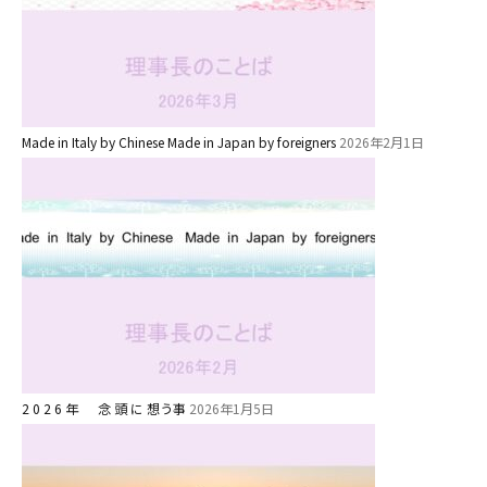
園の1⽇
年間⾏事
預かり保育［ヒラソル ]
Made in Italy by Chinese Made in Japan by foreigners
2026年2月1日
美⽊多チコス
美⽊多チコスについて
美⽊多チコスブログ
未就園児クラス
0歳親子登園［マカロンクラス ]
1歳・2歳親子登園［マリポサクラ
ス ]
2 0 2 6 年 念 頭 に 想う事
2026年1月5日
2歳児ひとり登園［ゆず組 ]