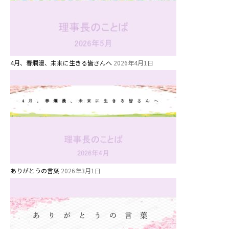
今日の幼稚園
園児募集要項
教職員募集
4月、春爛漫、未来に生きる皆さんへ
2026年4月1日
園のこと
園舎案内
安⼼・安全対策
給⾷
課外教室
ありがとうの言葉
2026年3月1日
理事長のことば
教育と保育
美⽊多幼稚園の理想