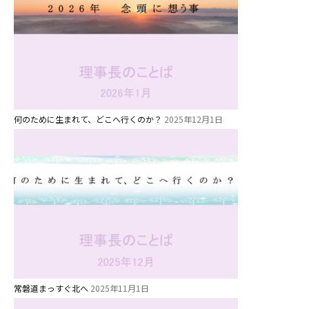
グループ施設・
関係先リンク
学校法⼈鴨⾕学園 鳳幼稚園
学校法⼈諏訪森学園 諏訪森幼稚
園
何のために生まれて、どこへ行くのか？
2025年12月1日
⼤阪府私⽴幼稚園連盟
社会福祉法人野田福祉会
常磐道まっすぐ北へ
2025年11月1日