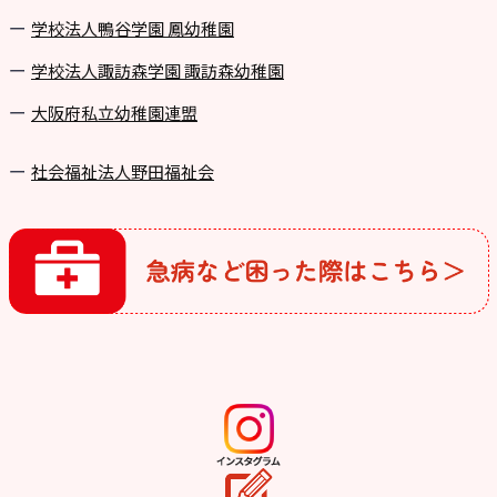
学校法⼈鴨⾕学園 鳳幼稚園
学校法⼈諏訪森学園 諏訪森幼稚園
⼤阪府私⽴幼稚園連盟
社会福祉法人野田福祉会