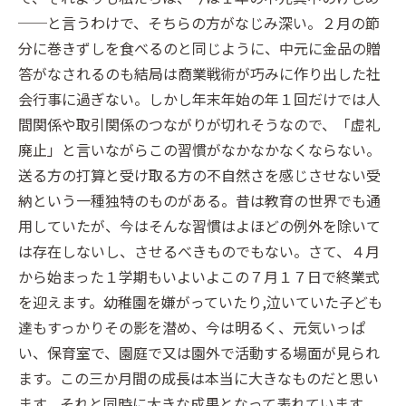
──と言うわけで、そちらの方がなじみ深い。２月の節
分に巻きずしを食べるのと同じように、中元に金品の贈
答がなされるのも結局は商業戦術が巧みに作り出した社
会行事に過ぎない。しかし年末年始の年１回だけでは人
間関係や取引関係のつながりが切れそうなので、「虚礼
廃止」と言いながらこの習慣がなかなかなくならない。
送る方の打算と受け取る方の不自然さを感じさせない受
納という一種独特のものがある。昔は教育の世界でも通
用していたが、今はそんな習慣はよほどの例外を除いて
は存在しないし、させるべきものでもない。さて、４月
から始まった１学期もいよいよこの７月１７日で終業式
を迎えます。幼稚園を嫌がっていたり,泣いていた子ども
達もすっかりその影を潜め、今は明るく、元気いっぱ
い、保育室で、園庭で又は園外で活動する場面が見られ
ます。この三か月間の成長は本当に大きなものだと思い
ます。それと同時に大きな成果となって表れています。