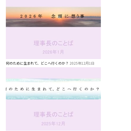
美⽊多チコスブログ
未就園児クラス
0歳親子登園［マカロンクラス ]
1歳・2歳親子登園［マリポサクラ
ス ]
2歳児ひとり登園［ゆず組 ]
何のために生まれて、どこへ行くのか？
2025年12月1日
グループ施設・
関係先リンク
学校法⼈鴨⾕学園 鳳幼稚園
学校法⼈諏訪森学園 諏訪森幼稚
園
⼤阪府私⽴幼稚園連盟