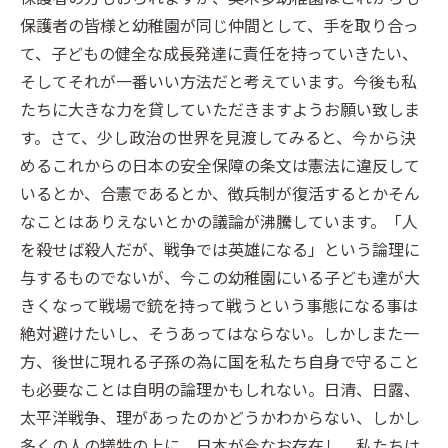
保護者の皆様と幼稚園が同じ仲間として、手を取り合っ
て、子どもの健全な成長発達に責任を持っていきたい、
そしてそれが一番いい方法だと考えています。今後も私
たちに大きな力を貸していただきますようお願い致しま
す。さて、少し政治の世界を見渡してみると、今から決
めるこれからの日本の安全保障の条文は憲法に違反して
いるとか、合憲であるとか、徴兵制が復活するとかそん
なことはありえないとかの議論が沸騰しています。「人
を殺せば殺人だが、戦争では英雄になる」という論理に
与するものでないが、今この幼稚園にいる子ども達が大
きくなって戦場で銃を持って戦うという事態になる事は
絶対避けたいし、そうあってはならない。しかしまた一
方、後世に現れる子孫の為に国を私たち自身で守ること
も必要なことは自明の論理かもしれない。日清、日露、
太平洋戦争、理があったのかどうかわからない、しかし
多くの人の犠牲の上に、日本が今なお存在し、私たちは