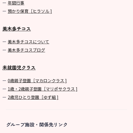
年間⾏事
預かり保育［ヒラソル ]
美木多チコス
美⽊多チコスについて
美⽊多チコスブログ
未就園児クラス
0歳親子登園［マカロンクラス ]
1歳・2歳親子登園［マリポサクラス ]
2歳児ひとり登園［ゆず組 ]
グループ施設・関係先リンク