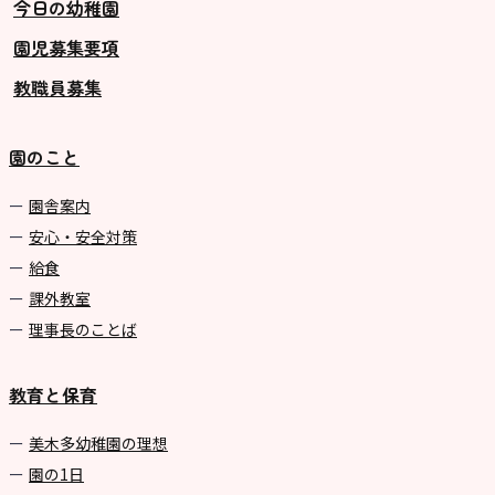
今日の幼稚園
園児募集要項
教職員募集
園のこと
園舎案内
安心・安全対策
給食
課外教室
理事長のことば
教育と保育
美⽊多幼稚園の理想
園の1⽇