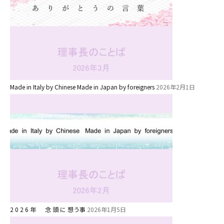
園舎案内
安⼼・安全対策
給⾷
課外教室
理事長のことば
Made in Italy by Chinese Made in Japan by foreigners
2026年2月1日
教育と保育
美⽊多幼稚園の理想
園の1⽇
年間⾏事
預かり保育［ヒラソル ]
美⽊多チコス
2 0 2 6 年 念 頭 に 想う事
2026年1月5日
美⽊多チコスについて